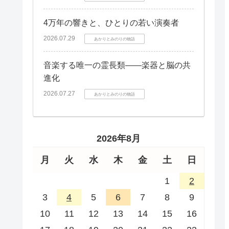
4万年の響きと、ひとりの若い演奏者
2026.07.29
あかりとみのりの物語
音楽する唯一の霊長類――楽器と脳の共
進化
2026.07.27
あかりとみのりの物語
2026年8月
月
火
水
木
金
土
日
1
2
3
4
5
6
7
8
9
10
11
12
13
14
15
16