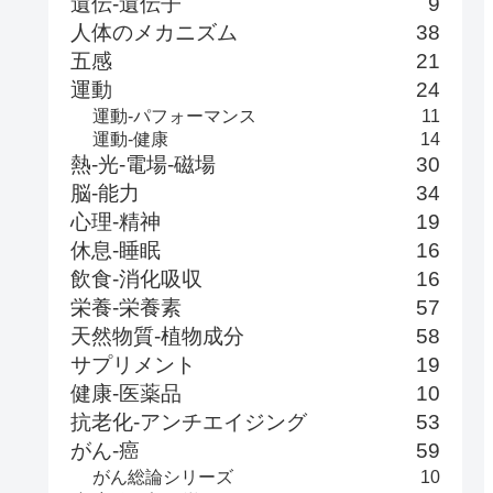
遺伝-遺伝子
9
人体のメカニズム
38
五感
21
運動
24
運動-パフォーマンス
11
運動-健康
14
熱-光-電場-磁場
30
脳-能力
34
心理-精神
19
休息-睡眠
16
飲食-消化吸収
16
栄養-栄養素
57
天然物質-植物成分
58
サプリメント
19
健康-医薬品
10
抗老化-アンチエイジング
53
がん-癌
59
がん総論シリーズ
10