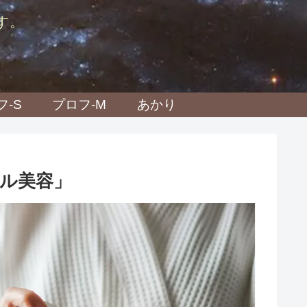
す。
フ-S
プロフ-M
あかり
ル美容」