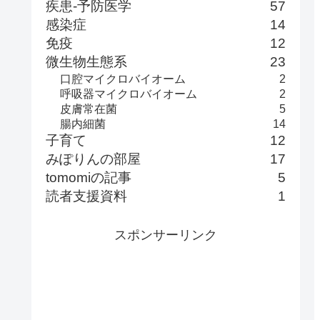
疾患-予防医学
57
感染症
14
免疫
12
微生物生態系
23
口腔マイクロバイオーム
2
呼吸器マイクロバイオーム
2
皮膚常在菌
5
腸内細菌
14
子育て
12
みぽりんの部屋
17
tomomiの記事
5
読者支援資料
1
スポンサーリンク