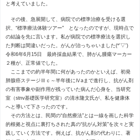
と考えていました。
その後、急展開して、病院での標準治療を受ける選
択、“標準療法体験ツアー” となったのですが、現時点で
の結論を先に言います。私が病院での標準療法を選択し
た判断は間違いだった。がんが治っちゃいました(*’▽’)
令和6年6月15日 最終採血結果で、肺がん腫瘍マーカー
２種が、正常値でした。
ここまでの約半年間に何があったのかといえば、初発
肺腺癌ステージⅢｃ～半年後にⅣaまで進行し、抗がん剤
の有害事象や副作用が残っていた病んだ心身を、当研究
室（stnv基礎医学研究室）の清水隆文氏が、私を健康体
へと導いて下さったのです。
その方法とは、民間の“自然療法”とは一線を画した科学
的根拠と視点に裏打ちされた真の“抗がん対策”を次々と実
践していく方法です。例えば、抗がん剤の代わりに、著