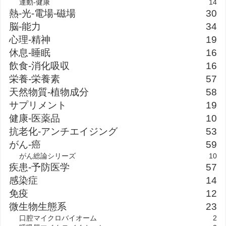
運動-健康
14
熱-光-電場-磁場
30
脳-能力
34
心理-精神
19
休息-睡眠
16
飲食-消化吸収
16
栄養-栄養素
57
天然物質-植物成分
58
サプリメント
19
健康-医薬品
10
抗老化-アンチエイジング
53
がん-癌
59
がん総論シリーズ
10
疾患-予防医学
57
感染症
14
免疫
12
微生物生態系
23
口腔マイクロバイオーム
2