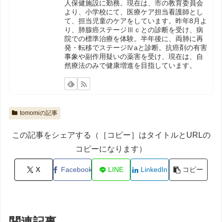
人保健施設に勤務。現在は、市の教育委員会
より、小学校にて、医療ケア担当看護師とし
て、担当児童のケアをしています。昨年8月よ
り、肺腺癌ステージⅢｃとの診断を受け、病
院での標準治療を体験。半年後に、両肺に再
発・転移でステージⅣaと診断。抗癌剤の有害
事象や副作用疑いの薬害を受け、現在は、自
然療法のみで健康増進を目指しています。
tomomiの記事
この記事をシェアする（［コピー］はタイトルとURLの
コピーになります）
X
Facebook
LINE
LinkedIn
コピー
関連記事