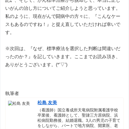
記〟、そして、がん標準治療から脱却して、本当に正し
いがんの治し方についてご紹介しようと思っています。
私のように、現在がんで闘病中の方々に、『こんなケー
スもあるのですね！』と捉え直していただければ幸いで
す。
※次回は、『なぜ、標準療法を選択した判断は間違いだ
ったのか？』を記していきます。ここまでお読み頂き、
ありがとうございます。(*’▽’)
執筆者
松島 友美
（看護師）国立養成所天竜病院附属看護学校
卒業後、看護師として、聖隷三方原病院、浜
松病院勤務後、結婚退職。3人の男児の子育て
をしながら、パートで地方病院、開業医、老