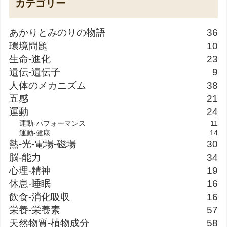
カテゴリー
あかりとみのりの物語
36
環境問題
10
生命-進化
23
遺伝-遺伝子
9
人体のメカニズム
38
五感
21
運動
24
運動-パフォーマンス
11
運動-健康
14
熱-光-電場-磁場
30
脳-能力
34
心理-精神
19
休息-睡眠
16
飲食-消化吸収
16
栄養-栄養素
57
天然物質-植物成分
58