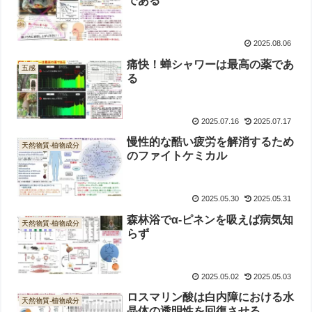
である
2025.08.06
痛快！蝉シャワーは最高の薬であ
五感
る
2025.07.16
2025.07.17
慢性的な酷い疲労を解消するため
天然物質-植物成分
のファイトケミカル
2025.05.30
2025.05.31
森林浴でα-ピネンを吸えば病気知
天然物質-植物成分
らず
2025.05.02
2025.05.03
ロスマリン酸は白内障における水
天然物質-植物成分
晶体の透明性を回復させる