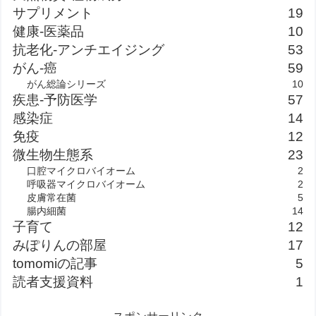
サプリメント
19
健康-医薬品
10
抗老化-アンチエイジング
53
がん-癌
59
がん総論シリーズ
10
疾患-予防医学
57
感染症
14
免疫
12
微生物生態系
23
口腔マイクロバイオーム
2
呼吸器マイクロバイオーム
2
皮膚常在菌
5
腸内細菌
14
子育て
12
みぽりんの部屋
17
tomomiの記事
5
読者支援資料
1