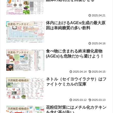
2025.04.21
体内におけるAGEs生成の最大原
抗老化-アンチエイジング
因は単純糖質の多い飲料
2025.04.16
食べ物に含まれる終末糖化産物
抗老化-アンチエイジング
(AGEs)も危険だから避けよう！
2025.04.14
2025.04.15
ネトル（セイヨウイラクサ）はフ
天然物質-植物成分
ァイトケミカルの宝庫
2025.03.12
2025.03.13
花粉症対策にはメチル化カテキン
天然物質-植物成分
を含む茶が良い