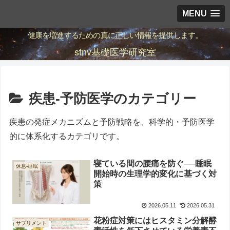
MENU
健康を増進するための真に正しい情報を提供します。
stnv基礎医学研究室
疾患-予防医学のカテゴリー
疾患の発症メカニズムと予防戦略を、科学的・予防医学
的に体系化するカテゴリです。
寝ている間の腰痛を防ぐ──睡眠
休息-睡眠
開始時の生理学的変化に基づく対
策
2026.05.11
2026.05.31
花粉症対策にはヒスタミン分解酵
サプリメント