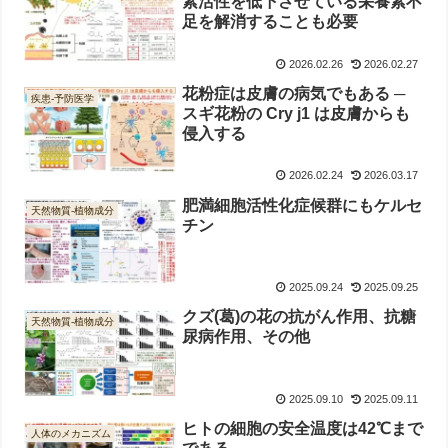
素活性を低下させている栄養素不
足を解消することも必要
2026.02.26
2026.02.27
花粉症は皮膚の病気でもある ─
疾患-予防医学
スギ花粉の Cry j1 は皮膚からも
侵入する
2026.02.24
2026.03.17
肥満細胞活性化症候群にもケルセ
天然物質-植物成分
チン
2025.09.24
2025.09.25
クズ(葛)の花の抗がん作用、抗糖
天然物質-植物成分
尿病作用、その他
2025.09.10
2025.09.11
ヒトの細胞の安全温度は42℃まで
人体のメカニズム