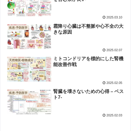
2025.03.10
霜降り心臓は不整脈や心不全の大
疾患-予防医学
きな原因
2025.02.07
ミトコンドリアを標的にした腎機
天然物質-植物成分
能改善作戦
2025.02.05
腎臓を壊さないための心得 – ベス
疾患-予防医学
ト7-
2025.02.03