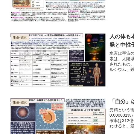
的にK⁺を選
人の体も
生命-進化
発と中性
水素は宇宙
素は、太陽
されたもの
ルシウム、
素、モリブ
ウランは中
「自分」
生命-進化
受精という現
0.0000
確率は312
わせると、最
り、奇跡の