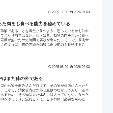
2025.11.26
2026.07.03
った肉をも食べる能力を秘めている
が強酸であることを当たり前のように思っているかも知れ
して当たり前ではない。ヒトは昔、動物の肉を大いに食べ
冷蔵庫が無いため短時間で腐敗が進んだ。そこで、腐肉食
エナのように、胃の内部を強酸に保つ能力を獲得すること
腐敗した肉をも食べられるように進化した。
2025.08.20
2026.02.03
中はまだ体の外である
、口から物を飲み込んだ時点で、その物が体内に入ったと
る。しかし、消化管内は外部と直接つながっており、基本
であるため、その物はまだ体内には入っていない。食べた
の中をゆっくりと流れる間に、ヒトの体は必要なものだけ
る作業をする。逆に、不必要なものは拾い上げないように