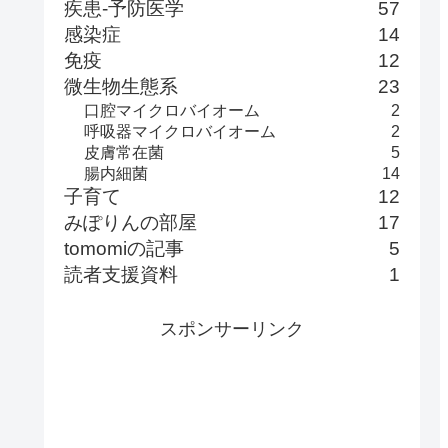
疾患-予防医学
57
感染症
14
免疫
12
微生物生態系
23
口腔マイクロバイオーム
2
呼吸器マイクロバイオーム
2
皮膚常在菌
5
腸内細菌
14
子育て
12
みぽりんの部屋
17
tomomiの記事
5
読者支援資料
1
スポンサーリンク