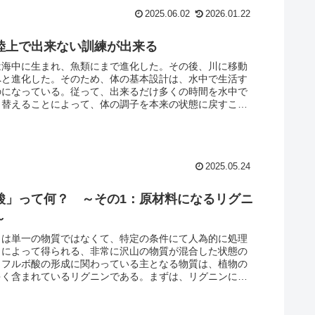
2025.06.02
2026.01.22
陸上で出来ない訓練が出来る
は海中に生まれ、魚類にまで進化した。その後、川に移動
へと進化した。そのため、体の基本設計は、水中で生活す
のになっている。従って、出来るだけ多くの時間を水中で
り替えることによって、体の調子を本来の状態に戻すこと
る。
2025.05.24
酸」って何？ ～その1：原材料になるリグニ
～
」は単一の物質ではなくて、特定の条件にて人為的に処理
とによって得られる、非常に沢山の物質が混合した状態の
。フルボ酸の形成に関わっている主となる物質は、植物の
多く含まれているリグニンである。まずは、リグニンにつ
知識を得ておくことにする。