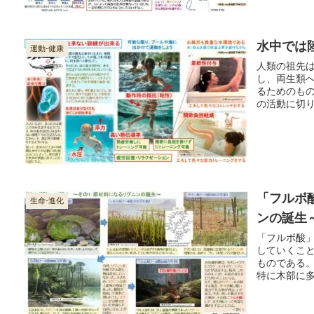
水中では
運動-健康
人類の祖先
し、両生類
るためのも
の活動に切
が可能にな
「フルボ
生命-進化
ンの誕生
「フルボ酸
していくこ
ものである
特に木部に
いて基礎的