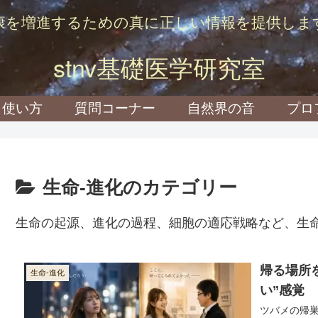
康を増進するための真に正しい情報を提供しま
stnv基礎医学研究室
使い方
質問コーナー
自然界の音
プロ
生命-進化のカテゴリー
生命の起源、進化の過程、細胞の適応戦略など、生
帰る場所
生命-進化
い”感覚
ツバメの帰