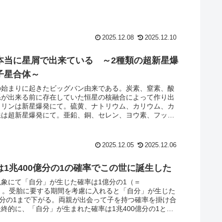
んだ。
2025.12.08
2025.12.10
本当に星屑で出来ている ～2種類の超新星爆
子星合体～
の始まりに起きたビッグバン由来である。炭素、窒素、酸
系が出来る前に存在していた恒星の核融合によって作り出
。リンは新星爆発にて。硫黄、ナトリウム、カリウム、カ
鉄は超新星爆発にて。亜鉛、銅、セレン、ヨウ素、フッ
デンは超新星爆発と中性子星からの中性子捕獲にて。金や
性子星合体にて、それぞれ作り出されたものである。
2025.12.05
2025.12.06
は1兆400億分の1の確率でこの世に誕生した
象にて「自分」が生じた確率は1億分の1（＝
01%）。受胎に要する期間を考慮に入れると「自分」が生じた
億分の1まで下がる。両親が出会って子を持つ確率を掛け合
終的に、「自分」が生まれた確率は1兆400億分の1とな
積み重ねで「自分」が生じたことが判る。