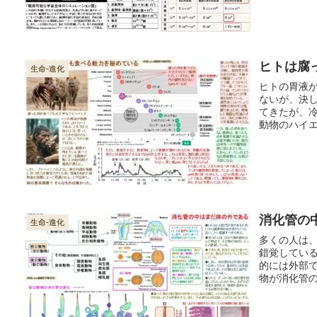
ヒトは腐
生命-進化
ヒトの胃液
ないが、決
てきたが、
動物のハイ
によって、
消化管の
生命-進化
多くの人は
錯覚してい
的には外部
物が消化管
を拾い上げ
する。