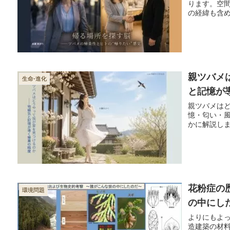
ります。空間
の経緯も含
親ツバメ
生命-進化
と記憶が
親ツバメは
憶・匂い・
かに解説し
花粉症の
環境問題
の中にし
よりにもよ
造建築の材