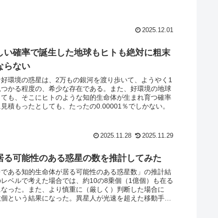
2025.12.01
しい確率で誕生した地球もヒトも絶対に粗末
ならない
な好環境の惑星は、2万もの銀河を渡り歩いて、ようやく1
見つかる程度の、希少な存在である。また、好環境の地球
しても、そこにヒトのような知的生命体が生まれ育つ確率
見積もったとしても、たったの0.00001％でしかない。
2025.11.28
2025.11.29
居る可能性のある惑星の数を推計してみた
中である知的生命体が居る可能性のある惑星数」の推計結
レベルで考えた場合では、約10の8乗個（1億個）も在る
になった。また、より慎重に（厳しく）判断した場合に
数個という結果になった。異星人が光速を超えた移動手段
いれば、会える可能性はゼロではない。