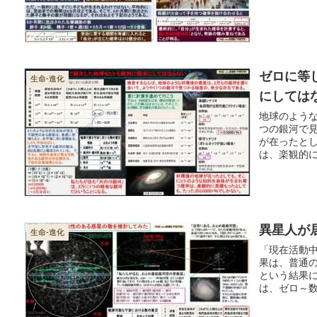
ゼロに等
生命-進化
にしては
地球のよう
つの銀河で
が在ったと
は、楽観的に
異星人が
生命-進化
「現在活動
果は、普通の
という結果
は、ゼロ～
を獲得して