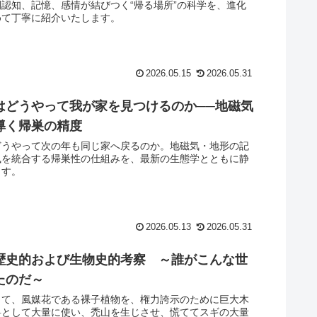
認知、記憶、感情が結びつく“帰る場所”の科学を、進化
めて丁寧に紹介いたします。
2026.05.15
2026.05.31
はどうやって我が家を見つけるのか──地磁気
導く帰巣の精度
どうやって次の年も同じ家へ戻るのか。地磁気・地形の記
風を統合する帰巣性の仕組みを、最新の生態学とともに静
ます。
2026.05.13
2026.05.31
歴史的および生物史的考察 ～誰がこんな世
たのだ～
って、風媒花である裸子植物を、権力誇示のために巨大木
料として大量に使い、禿山を生じさせ、慌ててスギの大量