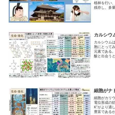
植林を行い
残存し、多
る。
カルシウ
生命-進化
カルシウム
胞にとって
元素である
酸と出会う
である。
細胞がナ
生命-進化
細胞がカリウ
電位形成の
K⁺がより適
豊富である