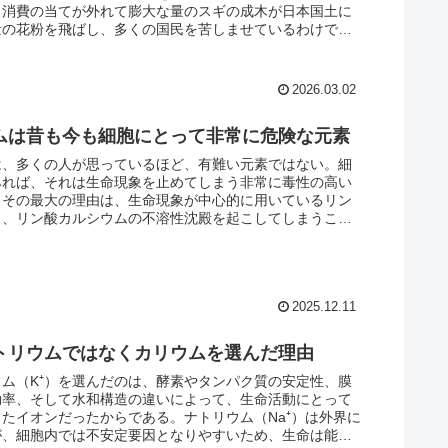
、消費の当てが外れて膨大な量のスギの成木が日本国土に
量の花粉を飛ばし、多くの国民を苦しませているわけであ
2026.03.02
ムは昔も今も細胞にとって非常に危険な元素
は、多くの人が思っているほど、有難い元素ではない。細
みれば、それは生命現象を止めてしまう非常に毒性の高い
。その最大の理由は、生命現象が中心的に用いているリン
と、リン酸カルシウムの不溶性沈殿を起こしてしまうこと
2025.12.11
トリウムではなくカリウムを選んだ理由
ム（K⁺）を選んだのは、酵素やタンパク質の安定性、膜
効率、そして水和構造の違いによって、生命活動にとって
したイオンだったからである。ナトリウム（Na⁺）は外界に
が、細胞内では不安定要因となりやすいため、生命は能動