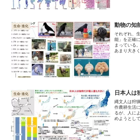
動物の知
生命-進化
それぞれ、
能」を正確
まっている
あまり大き
とされてい
日本人は
生命-進化
縄文人は狩
作農耕生活
るが、人に
めようとし