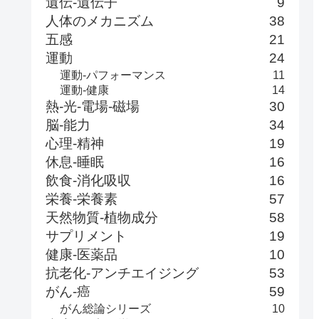
遺伝-遺伝子
9
人体のメカニズム
38
五感
21
運動
24
運動-パフォーマンス
11
運動-健康
14
熱-光-電場-磁場
30
脳-能力
34
心理-精神
19
休息-睡眠
16
飲食-消化吸収
16
栄養-栄養素
57
天然物質-植物成分
58
サプリメント
19
健康-医薬品
10
抗老化-アンチエイジング
53
がん-癌
59
がん総論シリーズ
10