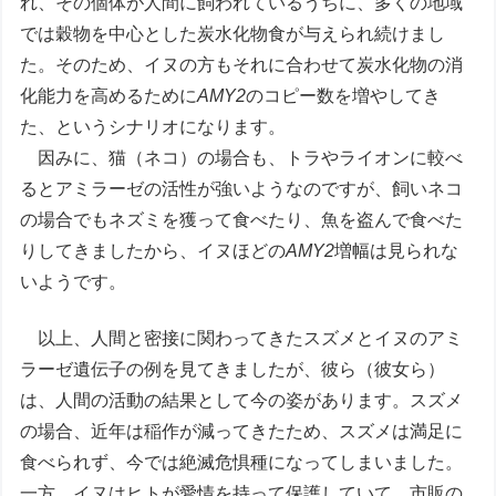
れ、その個体が人間に飼われているうちに、多くの地域
では穀物を中心とした炭水化物食が与えられ続けまし
た。そのため、イヌの方もそれに合わせて炭水化物の消
化能力を高めるために
AMY2
のコピー数を増やしてき
た、というシナリオになります。
因みに、猫（ネコ）の場合も、トラやライオンに較べ
るとアミラーゼの活性が強いようなのですが、飼いネコ
の場合でもネズミを獲って食べたり、魚を盗んで食べた
りしてきましたから、イヌほどの
AMY2
増幅は見られな
いようです。
以上、人間と密接に関わってきたスズメとイヌのアミ
ラーゼ遺伝子の例を見てきましたが、彼ら（彼女ら）
は、人間の活動の結果として今の姿があります。スズメ
の場合、近年は稲作が減ってきたため、スズメは満足に
食べられず、今では絶滅危惧種になってしまいました。
一方、イヌはヒトが愛情を持って保護していて、市販の