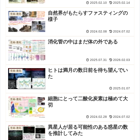
2025.02.10
2025.02.14
自然界がもたらすファスティングの
生命-進化
様子
2024.02.08
2024.07.02
消化管の中はまだ体の外である
生命-進化
2025.07.31
2026.02.03
ヒトは満月の数日前を待ち望んでい
生命-進化
た
2025.01.07
細胞にとって二酸化炭素は極めて大
生命-進化
切
2024.02.28
2024.07.02
異星人が居る可能性のある惑星の数
生命-進化
を推計してみた