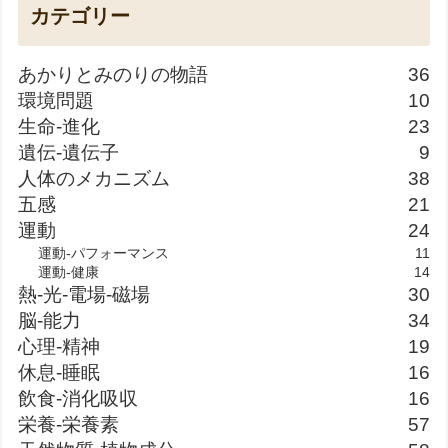
カテゴリー
あかりとみのりの物語
36
環境問題
10
生命-進化
23
遺伝-遺伝子
9
人体のメカニズム
38
五感
21
運動
24
運動-パフォーマンス
11
運動-健康
14
熱-光-電場-磁場
30
脳-能力
34
心理-精神
19
休息-睡眠
16
飲食-消化吸収
16
栄養-栄養素
57