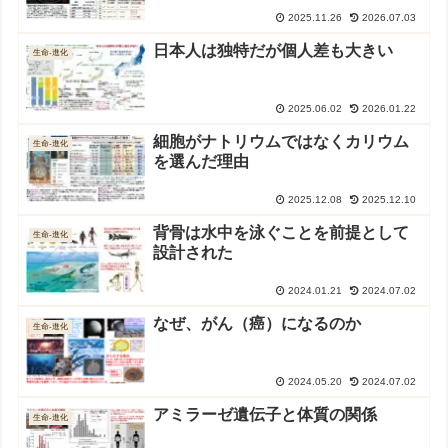
2025.11.26
2026.07.03
日本人は独特だが個人差も大きい
生命-進化
2025.06.02
2026.01.22
細胞がナトリウムではなくカリウム
生命-進化
を選んだ理由
2025.12.08
2025.12.10
背骨は水中を泳ぐことを前提として
生命-進化
設計された
2024.01.21
2024.07.02
なぜ、がん（癌）になるのか
生命-進化
2024.05.20
2024.07.02
アミラーゼ遺伝子と体質の関係
生命-進化