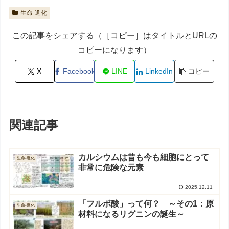
生命-進化
この記事をシェアする（［コピー］はタイトルとURLの
コピーになります）
X
Facebook
LINE
LinkedIn
コピー
関連記事
カルシウムは昔も今も細胞にとって
生命-進化
非常に危険な元素
2025.12.11
「フルボ酸」って何？ ～その1：原
生命-進化
材料になるリグニンの誕生～