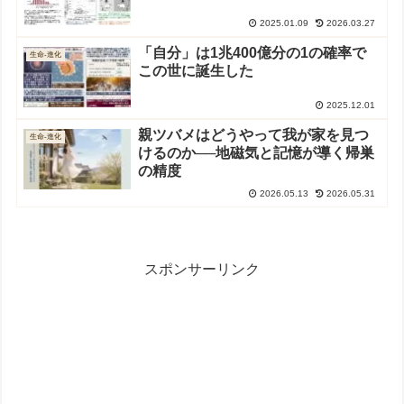
2025.01.09
2026.03.27
「自分」は1兆400億分の1の確率で
生命-進化
この世に誕生した
2025.12.01
親ツバメはどうやって我が家を見つ
生命-進化
けるのか──地磁気と記憶が導く帰巣
の精度
2026.05.13
2026.05.31
スポンサーリンク