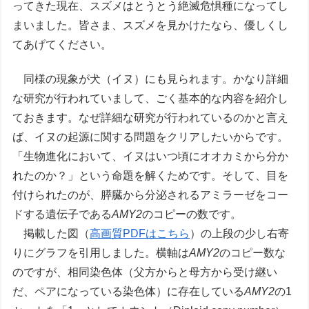
ってきた現在、スズメはとうとう絶滅危惧種になってし
まいました。皆さま、スズメを見かけたなら、優しくし
てあげてください。
同様の現象が犬（イヌ）にも見られます。かなり詳細
な研究が行われていまして、ごく基本的な内容を紹介し
ておきます。なぜ詳細な研究が行われているのかと言え
ば、イヌの起源に関する問題をクリアしたいからです。
「生物進化において、イヌはいつ頃にオオカミから分か
れたのか？」という命題を解くためです。そして、目を
付けられたのが、膵臓から分泌されるアミラーゼをコー
ドする遺伝子である
AMY2
のコピーの数です。
掲載した図（
高画質PDFはこちら
）の上段の少し右寄
りにグラフを引用しました。横軸は
AMY2
のコピー数な
のですが、相同染色体（父方からと母方から受け継い
だ、ペアになっている染色体）に存在している
AMY2
の1