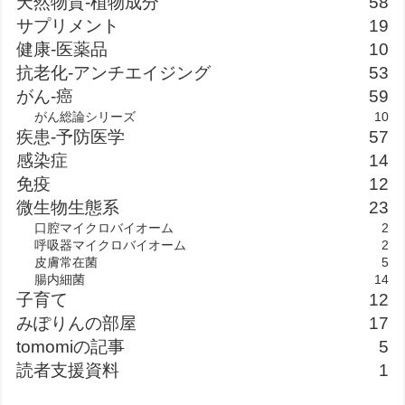
天然物質-植物成分
58
サプリメント
19
健康-医薬品
10
抗老化-アンチエイジング
53
がん-癌
59
がん総論シリーズ
10
疾患-予防医学
57
感染症
14
免疫
12
微生物生態系
23
口腔マイクロバイオーム
2
呼吸器マイクロバイオーム
2
皮膚常在菌
5
腸内細菌
14
子育て
12
みぽりんの部屋
17
tomomiの記事
5
読者支援資料
1