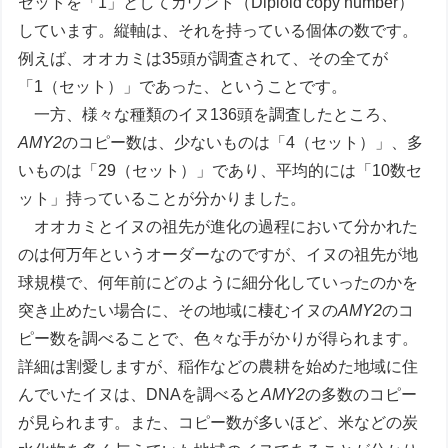
セットを「1」としてカウント（Diploid copy number）
しています。縦軸は、それを持っている個体の数です。
例えば、オオカミは35頭が調査されて、その全てが
「1（セット）」であった、ということです。
一方、様々な種類のイヌ136頭を調査したところ、
AMY2
のコピー数は、少ないものは「4（セット）」、多
いものは「29（セット）」であり、平均的には「10数セ
ット」持っていることが分かりました。
オオカミとイヌの祖先が進化の過程において分かれた
のは何万年というオーダーなのですが、イヌの祖先が地
球規模で、何年前にどのように細分化していったのかを
突き止めたい場合に、その地域に棲むイヌの
AMY2
のコ
ピー数を調べることで、色々な手がかりが得られます。
詳細は割愛しますが、稲作などの農耕を始めた地域に住
んでいたイヌは、DNAを調べると
AMY2
の多数のコピー
が見られます。また、コピー数が多いほど、米などの炭