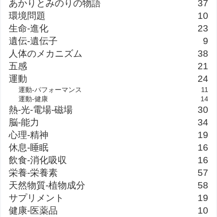
あかりとみのりの物語
37
環境問題
10
生命-進化
23
遺伝-遺伝子
9
人体のメカニズム
38
五感
21
運動
24
運動-パフォーマンス
11
運動-健康
14
熱-光-電場-磁場
30
脳-能力
34
心理-精神
19
休息-睡眠
16
飲食-消化吸収
16
栄養-栄養素
57
天然物質-植物成分
58
サプリメント
19
健康-医薬品
10