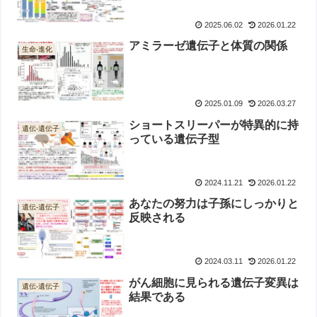
2025.06.02
2026.01.22
アミラーゼ遺伝子と体質の関係
生命-進化
2025.01.09
2026.03.27
ショートスリーパーが特異的に持
遺伝-遺伝子
っている遺伝子型
2024.11.21
2026.01.22
あなたの努力は子孫にしっかりと
遺伝-遺伝子
反映される
2024.03.11
2026.01.22
がん細胞に見られる遺伝子変異は
遺伝-遺伝子
結果である