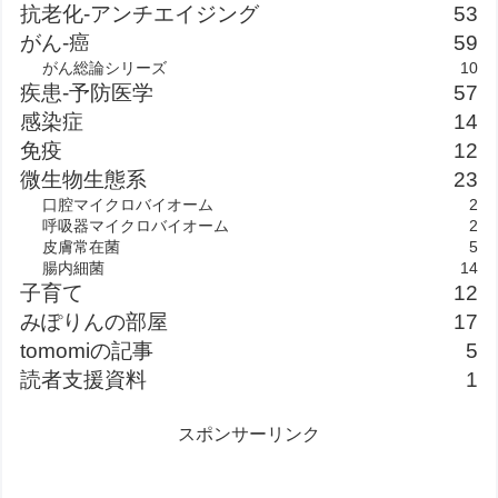
抗老化-アンチエイジング
53
がん-癌
59
がん総論シリーズ
10
疾患-予防医学
57
感染症
14
免疫
12
微生物生態系
23
口腔マイクロバイオーム
2
呼吸器マイクロバイオーム
2
皮膚常在菌
5
腸内細菌
14
子育て
12
みぽりんの部屋
17
tomomiの記事
5
読者支援資料
1
スポンサーリンク