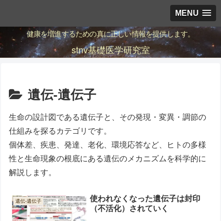
MENU
健康を増進するための真に正しい情報を提供します。
stnv基礎医学研究室
遺伝-遺伝子
生命の設計図である遺伝子と、その発現・変異・調節の
仕組みを探るカテゴリです。
個体差、疾患、発達、老化、環境応答など、ヒトの多様
性と生命現象の根底にある遺伝のメカニズムを科学的に
解説します。
使われなくなった遺伝子は封印
遺伝-遺伝子
（不活化）されていく