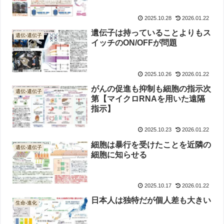
2025.10.28
2026.01.22
遺伝子は持っていることよりもス
遺伝-遺伝子
イッチのON/OFFが問題
2025.10.26
2026.01.22
がんの促進も抑制も細胞の指示次
遺伝-遺伝子
第【マイクロRNAを用いた遠隔
指示】
2025.10.23
2026.01.22
細胞は暴行を受けたことを近隣の
遺伝-遺伝子
細胞に知らせる
2025.10.17
2026.01.22
日本人は独特だが個人差も大きい
生命-進化