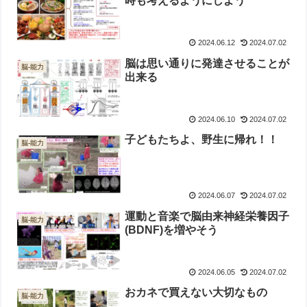
時も考えるようにしよう
2024.06.12
2024.07.02
脳は思い通りに発達させることが
脳-能力
出来る
2024.06.10
2024.07.02
子どもたちよ、野生に帰れ！！
脳-能力
2024.06.07
2024.07.02
運動と音楽で脳由来神経栄養因子
脳-能力
(BDNF)を増やそう
2024.06.05
2024.07.02
おカネで買えない大切なもの
脳-能力