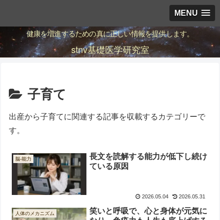
MENU
健康を増進するための真に正しい情報を提供します。
stnv基礎医学研究室
子育て
出産から子育てに関連する記事を収載するカテゴリーで
す。
長文を読解する能力が低下し続け
脳-能力
ている原因
2026.05.04
2026.05.31
笑いと呼吸で、心と身体が元気に
人体のメカニズム