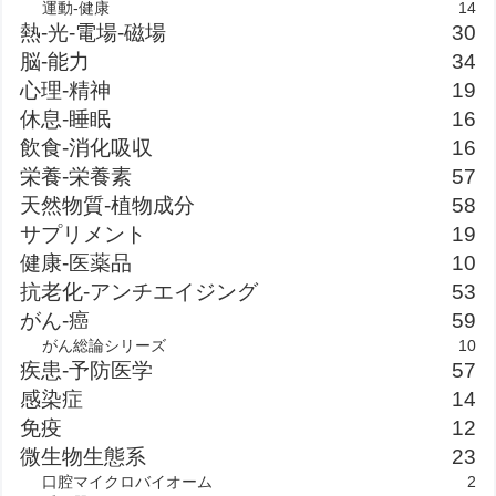
運動-健康
14
熱-光-電場-磁場
30
脳-能力
34
心理-精神
19
休息-睡眠
16
飲食-消化吸収
16
栄養-栄養素
57
天然物質-植物成分
58
サプリメント
19
健康-医薬品
10
抗老化-アンチエイジング
53
がん-癌
59
がん総論シリーズ
10
疾患-予防医学
57
感染症
14
免疫
12
微生物生態系
23
口腔マイクロバイオーム
2