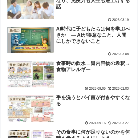
なり、免疫力も人生も底上げする
話
2026.03.19
AI時代に子どもたちは何を学ぶべ
脳-能力
きか ― AIが得意なこと、人間
にしかできないこと
2026.03.08
食事時の飲水→胃内容物の希釈→
飲食-消化吸収
食物アレルギー
2025.09.05
2026.02.03
手を洗うとバイ菌が付きやすくな
皮膚常在菌
る
2024.09.16
2026.03.27
その食事に何が足りないのかを何
栄養-栄養素