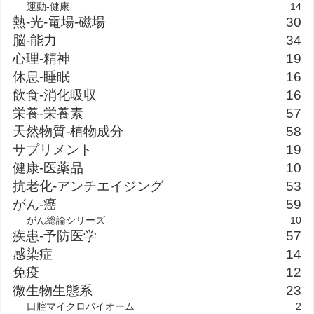
運動-健康
14
熱-光-電場-磁場
30
脳-能力
34
心理-精神
19
休息-睡眠
16
飲食-消化吸収
16
栄養-栄養素
57
天然物質-植物成分
58
サプリメント
19
健康-医薬品
10
抗老化-アンチエイジング
53
がん-癌
59
がん総論シリーズ
10
疾患-予防医学
57
感染症
14
免疫
12
微生物生態系
23
口腔マイクロバイオーム
2