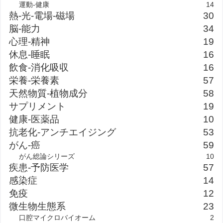
運動-健康
14
熱-光-電場-磁場
30
脳-能力
34
心理-精神
19
休息-睡眠
16
飲食-消化吸収
16
栄養-栄養素
57
天然物質-植物成分
58
サプリメント
19
健康-医薬品
10
抗老化-アンチエイジング
53
がん-癌
59
がん総論シリーズ
10
疾患-予防医学
57
感染症
14
免疫
12
微生物生態系
23
口腔マイクロバイオーム
2