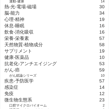
運動-健康
14
熱-光-電場-磁場
30
脳-能力
34
心理-精神
19
休息-睡眠
16
飲食-消化吸収
16
栄養-栄養素
57
天然物質-植物成分
58
サプリメント
19
健康-医薬品
10
抗老化-アンチエイジング
53
がん-癌
59
がん総論シリーズ
10
疾患-予防医学
57
感染症
14
免疫
12
微生物生態系
23
口腔マイクロバイオーム
2