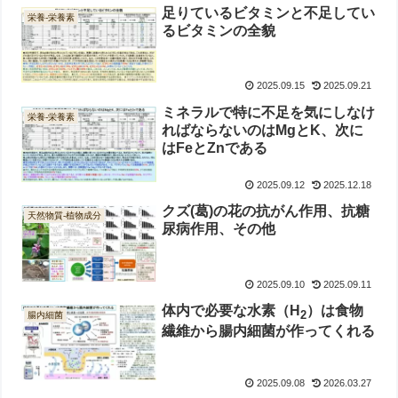
足りているビタミンと不足してい
栄養-栄養素
るビタミンの全貌
2025.09.15
2025.09.21
ミネラルで特に不足を気にしなけ
栄養-栄養素
ればならないのはMgとK、次に
はFeとZnである
2025.09.12
2025.12.18
クズ(葛)の花の抗がん作用、抗糖
天然物質-植物成分
尿病作用、その他
2025.09.10
2025.09.11
体内で必要な水素（H
）は食物
2
腸内細菌
繊維から腸内細菌が作ってくれる
2025.09.08
2026.03.27