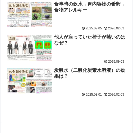
食事時の飲水→胃内容物の希釈→
飲食-消化吸収
食物アレルギー
2025.09.05
2026.02.03
他人が座っていた椅子が熱いのは
五感
なぜ？
2025.09.03
炭酸水（二酸化炭素水溶液）の効
飲食-消化吸収
果は？
2025.09.01
2026.02.03