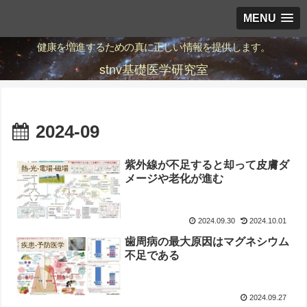
MENU
健康を増進するための真に正しい情報を提供します。
stnv基礎医学研究室
2024-09
紫外線が不足すると却って皮膚ダ
熱-光-電場-磁場
メージや老化が進む
2024.09.30
2024.10.01
歯周病の最大原因はマグネシウム
疾患-予防医学
不足である
2024.09.27