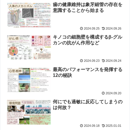
歯の健康維持は象牙細管の存在を
人体のメカニズム
意識することから始まる
2024.09.25
2024.09.26
キノコの細胞壁を構成するβ-グル
がん-癌
カンの抗がん作用など
2024.09.23
2024.09.24
最高のパフォーマンスを発揮する
心理-精神
12の秘訣
2024.09.20
何にでも過敏に反応してしまうの
環境問題
は何故？
2024.09.18
2025.01.01