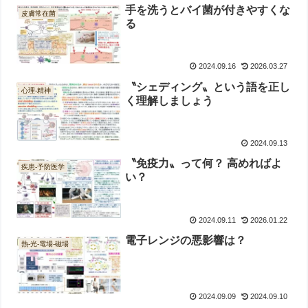
手を洗うとバイ菌が付きやすくな
皮膚常在菌
る
2024.09.16
2026.03.27
〝シェディング〟という語を正し
心理-精神
く理解しましょう
2024.09.13
〝免疫力〟って何？ 高めればよ
疾患-予防医学
い？
2024.09.11
2026.01.22
電子レンジの悪影響は？
熱-光-電場-磁場
2024.09.09
2024.09.10