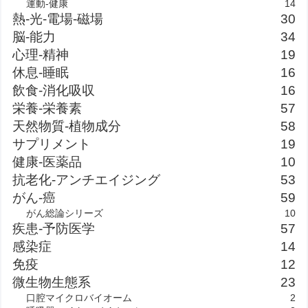
運動-健康
14
熱-光-電場-磁場
30
脳-能力
34
心理-精神
19
休息-睡眠
16
飲食-消化吸収
16
栄養-栄養素
57
天然物質-植物成分
58
サプリメント
19
健康-医薬品
10
抗老化-アンチエイジング
53
がん-癌
59
がん総論シリーズ
10
疾患-予防医学
57
感染症
14
免疫
12
微生物生態系
23
口腔マイクロバイオーム
2