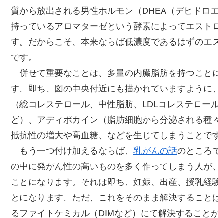
質から放出される男性ホルモン（DHEA（デヒドロ
持っているアロマターゼという酵素によってエストロ
す。だからこそ、本来ならば低濃度であるはずのエ
です。
併せて重要なことは、多量の内臓脂肪を持つことに
す。即ち、図の中央付近にも描かれていますように
（総コレステロール、中性脂肪、LDLコレステロー
ど）、アディポカイン（脂肪細胞から分泌される種
抵抗性の増大や高血糖、などを生じてしまうことで
もう一つ付け加えるならば、
乳がんの話
のところ
の中に発がん性の高いものを多く作ってしまう人が
ことになります。それは即ち、妊娠、出産、授乳経
とになります。ただ、これをそのまま解決すること
るファイトケミカル（DIMなど）にて解決すること