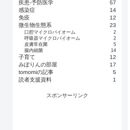
疾患-予防医学
57
感染症
14
免疫
12
微生物生態系
23
口腔マイクロバイオーム
2
呼吸器マイクロバイオーム
2
皮膚常在菌
5
腸内細菌
14
子育て
12
みぽりんの部屋
17
tomomiの記事
5
読者支援資料
1
スポンサーリンク