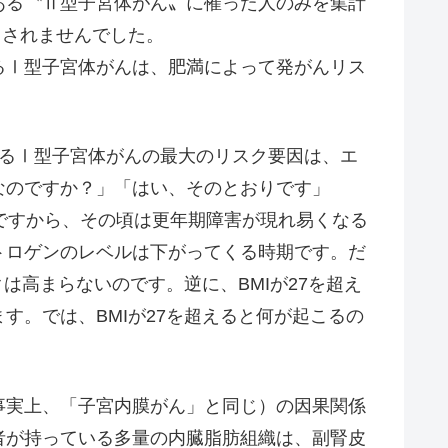
る〝Ⅱ型子宮体がん〟に罹った人のみを集計
出されませんでした。
Ⅰ型子宮体がんは、肥満によって発がんリス
るⅠ型子宮体がんの最大のリスク要因は、エ
なのですか？」「はい、そのとおりです」
ですから、その頃は更年期障害が現れ易くなる
トロゲンのレベルは下がってくる時期です。だ
クは高まらないのです。逆に、BMIが27を超え
す。では、BMIが27を超えると何が起こるの
実上、「子宮内膜がん」と同じ）の因果関係
者が持っている多量の内臓脂肪組織は、副腎皮