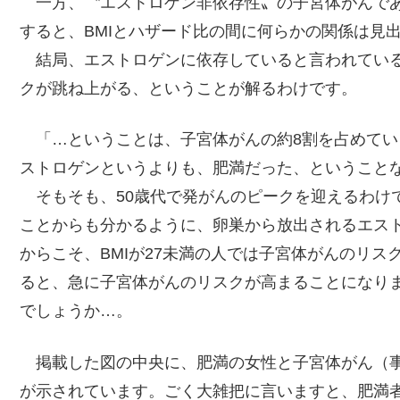
一方、〝エストロゲン非依存性〟の子宮体がんであ
すると、BMIとハザード比の間に何らかの関係は見
結局、エストロゲンに依存していると言われている
クが跳ね上がる、ということが解るわけです。
「…ということは、子宮体がんの約8割を占めてい
ストロゲンというよりも、肥満だった、ということ
そもそも、50歳代で発がんのピークを迎えるわけ
ことからも分かるように、卵巣から放出されるエス
からこそ、BMIが27未満の人では子宮体がんのリス
ると、急に子宮体がんのリスクが高まることになりま
でしょうか…。
掲載した図の中央に、肥満の女性と子宮体がん（事
が示されています。ごく大雑把に言いますと、肥満