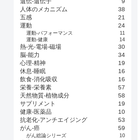
遺伝-遺伝子
9
人体のメカニズム
38
五感
21
運動
24
運動-パフォーマンス
11
運動-健康
14
熱-光-電場-磁場
30
脳-能力
34
心理-精神
19
休息-睡眠
16
飲食-消化吸収
16
栄養-栄養素
57
天然物質-植物成分
58
サプリメント
19
健康-医薬品
10
抗老化-アンチエイジング
53
がん-癌
59
がん総論シリーズ
10