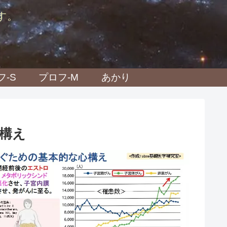
す。
フ-S
プロフ-M
あかり
構え