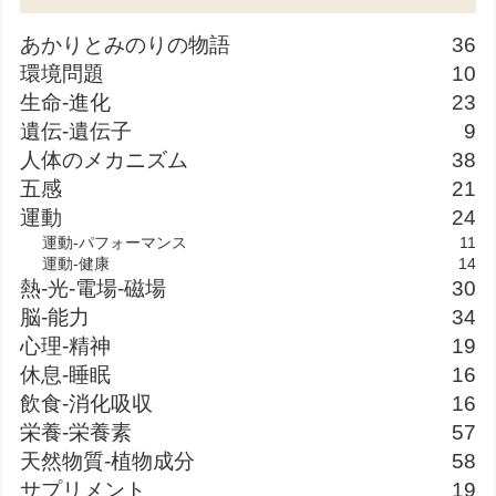
あかりとみのりの物語
36
環境問題
10
生命-進化
23
遺伝-遺伝子
9
人体のメカニズム
38
五感
21
運動
24
運動-パフォーマンス
11
運動-健康
14
熱-光-電場-磁場
30
脳-能力
34
心理-精神
19
休息-睡眠
16
飲食-消化吸収
16
栄養-栄養素
57
天然物質-植物成分
58
サプリメント
19