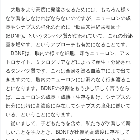
大脳をより高度に発達させるためには、もちろん様々
な学習をしなければならないのですが、ニューロンの成
長やシナプスの強化のために〝脳由来神経栄養因子
(BDNF)〟というタンパク質が使われていて、これの分泌
量を増やす、というアプローチも有効になることです。
DBNFは、脳内の様々な細胞、即ちニューロン、アス
トロサイト、ミクログリアなどによって産生・分泌され
るタンパク質です。これは全身を巡る血液中にまで出て
きますので、脳内のニューロンには漏れなく行き渡るこ
とになります。BDNFの役割をもう少し詳しく言うなら
ば、ニューロンの成長・成熟・生存を助け、シナプスの
部分には特に高濃度に存在してシナプスの強化に働いて
いる、ということになります。
従いまして、子どもたちを含め、私たちが学習して新
しいことを学ぶとき、BDNFが比較的高濃度に存在して