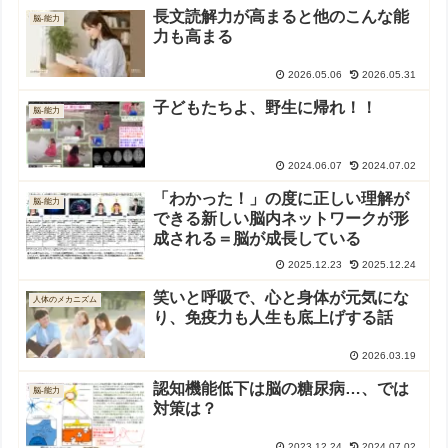
長文読解力が高まると他のこんな能
脳-能力
力も高まる
2026.05.06
2026.05.31
子どもたちよ、野生に帰れ！！
脳-能力
2024.06.07
2024.07.02
「わかった！」の度に正しい理解が
脳-能力
できる新しい脳内ネットワークが形
成される＝脳が成長している
2025.12.23
2025.12.24
笑いと呼吸で、心と身体が元気にな
人体のメカニズム
り、免疫力も人生も底上げする話
2026.03.19
認知機能低下は脳の糖尿病…、では
脳-能力
対策は？
2023.12.24
2024.07.02