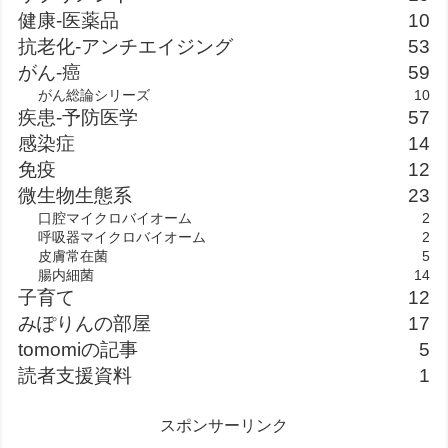
健康-医薬品
10
抗老化-アンチエイジング
53
がん-癌
59
がん総論シリーズ
10
疾患-予防医学
57
感染症
14
免疫
12
微生物生態系
23
口腔マイクロバイオーム
2
呼吸器マイクロバイオーム
2
皮膚常在菌
5
腸内細菌
14
子育て
12
みぽりんの部屋
17
tomomiの記事
5
読者支援資料
1
スポンサーリンク