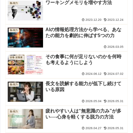
ワーキングメモリを増やす方法
脳-能力
2023.12.20
2023.12.24
AIの情報処理方法から学べる、あな
脳-能力
たの能力を劇的に伸ばす5つの力
2026.03.05
その食事に何が足りないのかを何時
栄養-栄養素
も考えるようにしよう
2024.06.12
2024.07.02
長文を読解する能力が低下し続けて
脳-能力
いる原因
2026.05.04
2026.05.31
疲れやすい人は“無意識の力み”が多
脳-能力
い──心身を軽くする脱力の方法
2026.04.27
2026.05.31