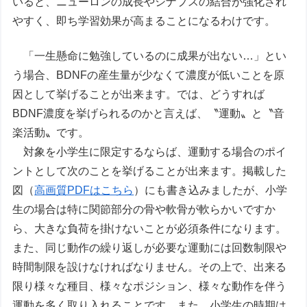
いると、ニューロンの成長やシナプスの結合が強化され
やすく、即ち学習効果が高まることになるわけです。
「一生懸命に勉強しているのに成果が出ない…」とい
う場合、BDNFの産生量が少なくて濃度が低いことを原
因として挙げることが出来ます。では、どうすれば
BDNF濃度を挙げられるのかと言えば、〝運動〟と〝音
楽活動〟です。
対象を小学生に限定するならば、運動する場合のポイ
ントとして次のことを挙げることが出来ます。掲載した
図（
高画質PDFはこちら
）にも書き込みましたが、小学
生の場合は特に関節部分の骨や軟骨が軟らかいですか
ら、大きな負荷を掛けないことが必須条件になります。
また、同じ動作の繰り返しが必要な運動には回数制限や
時間制限を設けなければなりません。その上で、出来る
限り様々な種目、様々なポジション、様々な動作を伴う
運動を多く取り入れることです。また、小学生の時期は