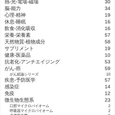
熱-光-電場-磁場
30
脳-能力
34
心理-精神
19
休息-睡眠
16
飲食-消化吸収
16
栄養-栄養素
57
天然物質-植物成分
58
サプリメント
19
健康-医薬品
10
抗老化-アンチエイジング
53
がん-癌
59
がん総論シリーズ
10
疾患-予防医学
57
感染症
14
免疫
12
微生物生態系
23
口腔マイクロバイオーム
2
呼吸器マイクロバイオーム
2