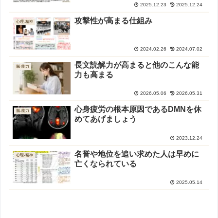
2025.12.23
2025.12.24
攻撃性が高まる仕組み
心理-精神
2024.02.26
2024.07.02
長文読解力が高まると他のこんな能
脳-能力
力も高まる
2026.05.06
2026.05.31
心身疲労の根本原因であるDMNを休
脳-能力
めてあげましょう
2023.12.24
名誉や地位を追い求めた人は早めに
心理-精神
亡くなられている
2025.05.14