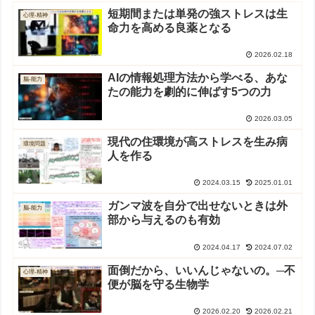
短期間または単発の強ストレスは生
心理-精神
命力を高める良薬となる
2026.02.18
AIの情報処理方法から学べる、あな
脳-能力
たの能力を劇的に伸ばす5つの力
2026.03.05
現代の住環境が高ストレスを生み病
環境問題
人を作る
2024.03.15
2025.01.01
ガンマ波を自分で出せないときは外
脳-能力
部から与えるのも有効
2024.04.17
2024.07.02
面倒だから、いいんじゃないの。─不
心理-精神
便が脳を守る生物学
2026.02.20
2026.02.21