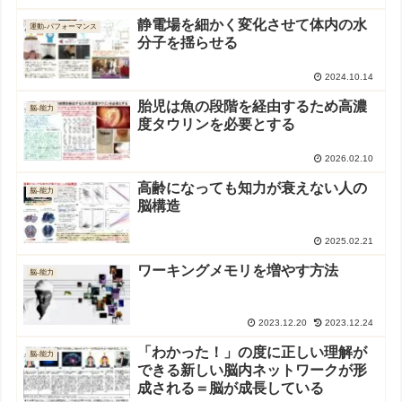
静電場を細かく変化させて体内の水
運動-パフォーマンス
分子を揺らせる
2024.10.14
胎児は魚の段階を経由するため高濃
脳-能力
度タウリンを必要とする
2026.02.10
高齢になっても知力が衰えない人の
脳-能力
脳構造
2025.02.21
ワーキングメモリを増やす方法
脳-能力
2023.12.20
2023.12.24
「わかった！」の度に正しい理解が
脳-能力
できる新しい脳内ネットワークが形
成される＝脳が成長している