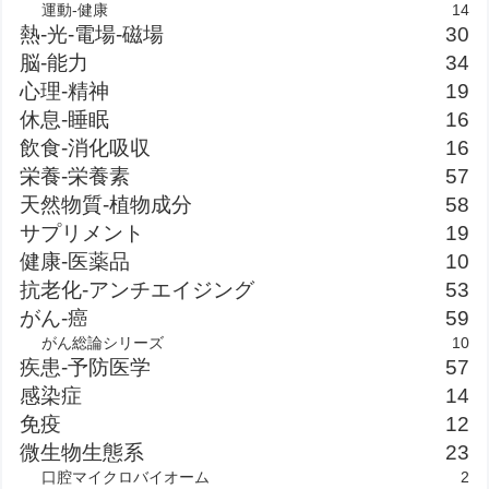
運動-健康
14
熱-光-電場-磁場
30
脳-能力
34
心理-精神
19
休息-睡眠
16
飲食-消化吸収
16
栄養-栄養素
57
天然物質-植物成分
58
サプリメント
19
健康-医薬品
10
抗老化-アンチエイジング
53
がん-癌
59
がん総論シリーズ
10
疾患-予防医学
57
感染症
14
免疫
12
微生物生態系
23
口腔マイクロバイオーム
2