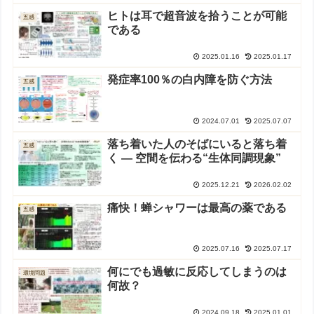
ヒトは耳で超音波を拾うことが可能
五感
である
2025.01.16
2025.01.17
発症率100％の白内障を防ぐ方法
五感
2024.07.01
2025.07.07
落ち着いた人のそばにいると落ち着
五感
く ― 空間を伝わる“生体同調現象”
2025.12.21
2026.02.02
痛快！蝉シャワーは最高の薬である
五感
2025.07.16
2025.07.17
何にでも過敏に反応してしまうのは
環境問題
何故？
2024.09.18
2025.01.01