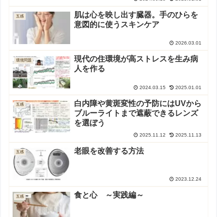
肌は心を映し出す臓器。手のひらを
五感
意図的に使うスキンケア
2026.03.01
現代の住環境が高ストレスを生み病
環境問題
人を作る
2024.03.15
2025.01.01
白内障や黄斑変性の予防にはUVから
五感
ブルーライトまで遮蔽できるレンズ
を選ぼう
2025.11.12
2025.11.13
老眼を改善する方法
五感
2023.12.24
食と心 ～実践編～
五感