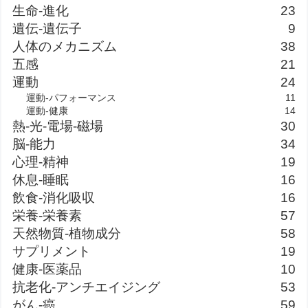
生命-進化
23
遺伝-遺伝子
9
人体のメカニズム
38
五感
21
運動
24
運動-パフォーマンス
11
運動-健康
14
熱-光-電場-磁場
30
脳-能力
34
心理-精神
19
休息-睡眠
16
飲食-消化吸収
16
栄養-栄養素
57
天然物質-植物成分
58
サプリメント
19
健康-医薬品
10
抗老化-アンチエイジング
53
がん-癌
59