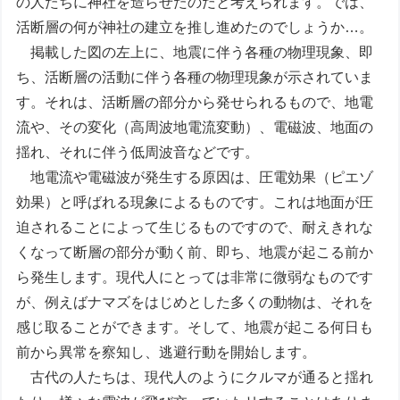
の人たちに神社を造らせたのだと考えられます。では、
活断層の何が神社の建立を推し進めたのでしょうか…。
掲載した図の左上に、地震に伴う各種の物理現象、即
ち、活断層の活動に伴う各種の物理現象が示されていま
す。それは、活断層の部分から発せられるもので、地電
流や、その変化（高周波地電流変動）、電磁波、地面の
揺れ、それに伴う低周波音などです。
地電流や電磁波が発生する原因は、圧電効果（ピエゾ
効果）と呼ばれる現象によるものです。これは地面が圧
迫されることによって生じるものですので、耐えきれな
くなって断層の部分が動く前、即ち、地震が起こる前か
ら発生します。現代人にとっては非常に微弱なものです
が、例えばナマズをはじめとした多くの動物は、それを
感じ取ることができます。そして、地震が起こる何日も
前から異常を察知し、逃避行動を開始します。
古代の人たちは、現代人のようにクルマが通ると揺れ