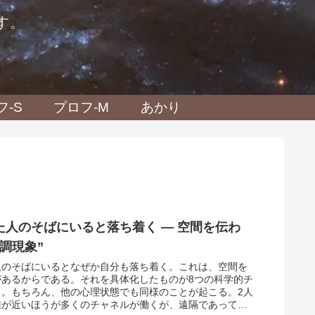
す。
フ-S
プロフ-M
あかり
た人のそばにいると落ち着く ― 空間を伝わ
調現象”
人のそばにいるとなぜか自分も落ち着く。これは、空間を
があるからである。それを具体化したものが8つの科学的チ
る。もちろん、他の心理状態でも同様のことが起こる。2人
離が近いほうが多くのチャネルが働くが、遠隔であっても