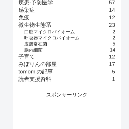
疾患-予防医学
57
感染症
14
免疫
12
微生物生態系
23
口腔マイクロバイオーム
2
呼吸器マイクロバイオーム
2
皮膚常在菌
5
腸内細菌
14
子育て
12
みぽりんの部屋
17
tomomiの記事
5
読者支援資料
1
スポンサーリンク