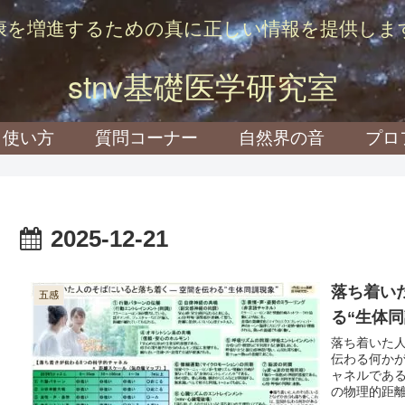
康を増進するための真に正しい情報を提供しま
stnv基礎医学研究室
使い方
質問コーナー
自然界の音
プロ
2025-12-21
落ち着い
五感
る“生体同
落ち着いた
伝わる何か
ャネルであ
の物理的距