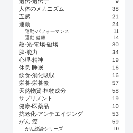
遺伝-遺伝子
9
人体のメカニズム
38
五感
21
運動
24
運動-パフォーマンス
11
運動-健康
14
熱-光-電場-磁場
30
脳-能力
34
心理-精神
19
休息-睡眠
16
飲食-消化吸収
16
栄養-栄養素
57
天然物質-植物成分
58
サプリメント
19
健康-医薬品
10
抗老化-アンチエイジング
53
がん-癌
59
がん総論シリーズ
10