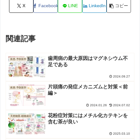
X
Facebook
LINE
LinkedIn
コピー
関連記事
歯周病の最大原因はマグネシウム不
疾患-予防医学
足である
2024.09.27
片頭痛の発症メカニズムと対策＜前
疾患-予防医学
編＞
2024.01.26
2024.07.02
花粉症対策にはメチル化カテキンを
天然物質-植物成分
含む茶が良い
2025.03.10