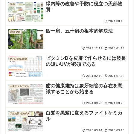
緑内障の改善や予防に役立つ天然物
五感
質
2024.08.16
四十肩、五十肩の根本的解決法
運動-健康
2023.12.12
2024.01.18
ビタミンDを皮膚で作らせるには波長
熱-光-電場-磁場
の短いUVが必須である
2024.02.19
2024.07.02
歯の健康維持は象牙細管の存在を意
人体のメカニズム
識することから始まる
2024.09.25
2024.09.26
白髪を黒髪に変えるファイトケミカ
天然物質-植物成分
ル
2025.03.14
2025.03.15