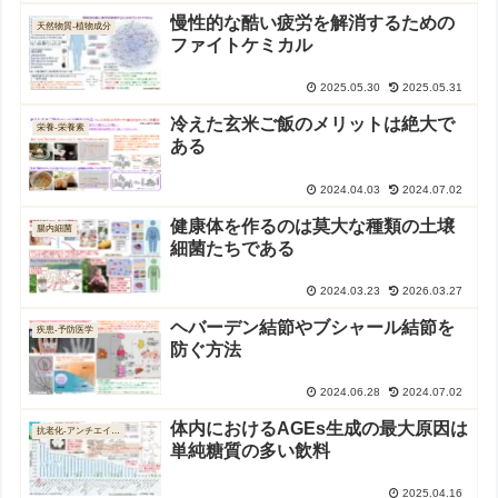
慢性的な酷い疲労を解消するための
天然物質-植物成分
ファイトケミカル
2025.05.30
2025.05.31
冷えた玄米ご飯のメリットは絶大で
栄養-栄養素
ある
2024.04.03
2024.07.02
健康体を作るのは莫大な種類の土壌
腸内細菌
細菌たちである
2024.03.23
2026.03.27
ヘバーデン結節やブシャール結節を
疾患-予防医学
防ぐ方法
2024.06.28
2024.07.02
体内におけるAGEs生成の最大原因は
抗老化-アンチエイジング
単純糖質の多い飲料
2025.04.16