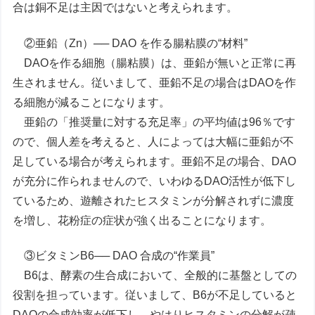
合は銅不足は主因ではないと考えられます。
②亜鉛（Zn）── DAO を作る腸粘膜の“材料”
DAOを作る細胞（腸粘膜）は、亜鉛が無いと正常に再
生されません。従いまして、亜鉛不足の場合はDAOを作
る細胞が減ることになります。
亜鉛の「推奨量に対する充足率」の平均値は96％です
ので、個人差を考えると、人によっては大幅に亜鉛が不
足している場合が考えられます。亜鉛不足の場合、DAO
が充分に作られませんので、いわゆるDAO活性が低下し
ているため、遊離されたヒスタミンが分解されずに濃度
を増し、花粉症の症状が強く出ることになります。
③ビタミンB6── DAO 合成の“作業員”
B6は、酵素の生合成において、全般的に基盤としての
役割を担っています。従いまして、B6が不足していると
DAOの合成効率が低下し、やはりヒスタミンの分解が疎