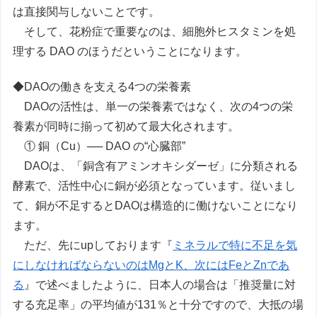
は直接関与しないことです。
そして、花粉症で重要なのは、細胞外ヒスタミンを処
理する DAO のほうだということになります。
◆DAOの働きを支える4つの栄養素
DAOの活性は、単一の栄養素ではなく、次の4つの栄
養素が同時に揃って初めて最大化されます。
① 銅（Cu）── DAO の“心臓部”
DAOは、「銅含有アミンオキシダーゼ」に分類される
酵素で、活性中心に銅が必須となっています。従いまし
て、銅が不足するとDAOは構造的に働けないことになり
ます。
ただ、先にupしております『
ミネラルで特に不足を気
にしなければならないのはMgとK、次にはFeとZnであ
る
』で述べましたように、日本人の場合は「推奨量に対
する充足率」の平均値が131％と十分ですので、大抵の場