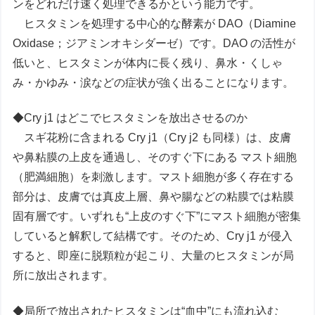
ンをどれだけ速く処理できるかという能力です。
ヒスタミンを処理する中心的な酵素が DAO（Diamine
Oxidase；ジアミンオキシダーゼ）です。DAO の活性が
低いと、ヒスタミンが体内に長く残り、鼻水・くしゃ
み・かゆみ・涙などの症状が強く出ることになります。
◆Cry j1 はどこでヒスタミンを放出させるのか
スギ花粉に含まれる Cry j1（Cry j2 も同様）は、皮膚
や鼻粘膜の上皮を通過し、そのすぐ下にある マスト細胞
（肥満細胞）を刺激します。マスト細胞が多く存在する
部分は、皮膚では真皮上層、鼻や腸などの粘膜では粘膜
固有層です。いずれも“上皮のすぐ下”にマスト細胞が密集
していると解釈して結構です。そのため、Cry j1 が侵入
すると、即座に脱顆粒が起こり、大量のヒスタミンが局
所に放出されます。
◆局所で放出されたヒスタミンは“血中”にも流れ込む