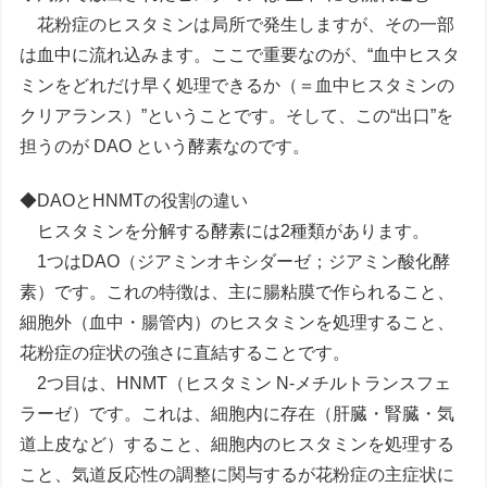
花粉症のヒスタミンは局所で発生しますが、その一部
は血中に流れ込みます。ここで重要なのが、“血中ヒスタ
ミンをどれだけ早く処理できるか（＝血中ヒスタミンの
クリアランス）”ということです。そして、この“出口”を
担うのが DAO という酵素なのです。
◆DAOとHNMTの役割の違い
ヒスタミンを分解する酵素には2種類があります。
1つはDAO（ジアミンオキシダーゼ；ジアミン酸化酵
素）です。これの特徴は、主に腸粘膜で作られること、
細胞外（血中・腸管内）のヒスタミンを処理すること、
花粉症の症状の強さに直結することです。
2つ目は、HNMT（ヒスタミン N‑メチルトランスフェ
ラーゼ）です。これは、細胞内に存在（肝臓・腎臓・気
道上皮など）すること、細胞内のヒスタミンを処理する
こと、気道反応性の調整に関与するが花粉症の主症状に