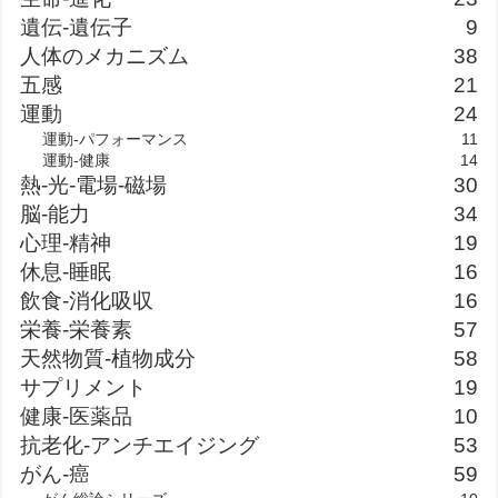
遺伝-遺伝子
9
人体のメカニズム
38
五感
21
運動
24
運動-パフォーマンス
11
運動-健康
14
熱-光-電場-磁場
30
脳-能力
34
心理-精神
19
休息-睡眠
16
飲食-消化吸収
16
栄養-栄養素
57
天然物質-植物成分
58
サプリメント
19
健康-医薬品
10
抗老化-アンチエイジング
53
がん-癌
59