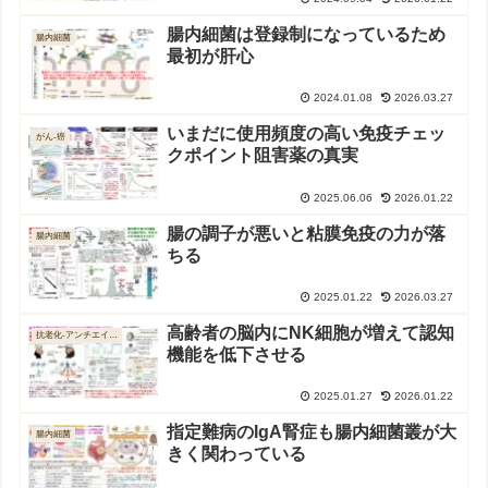
腸内細菌は登録制になっているため
腸内細菌
最初が肝心
2024.01.08
2026.03.27
いまだに使用頻度の高い免疫チェッ
がん-癌
クポイント阻害薬の真実
2025.06.06
2026.01.22
腸の調子が悪いと粘膜免疫の力が落
腸内細菌
ちる
2025.01.22
2026.03.27
高齢者の脳内にNK細胞が増えて認知
抗老化-アンチエイジング
機能を低下させる
2025.01.27
2026.01.22
指定難病のIgA腎症も腸内細菌叢が大
腸内細菌
きく関わっている