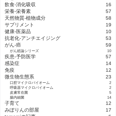
飲食-消化吸収
16
栄養-栄養素
57
天然物質-植物成分
58
サプリメント
19
健康-医薬品
10
抗老化-アンチエイジング
53
がん-癌
59
がん総論シリーズ
10
疾患-予防医学
57
感染症
14
免疫
12
微生物生態系
23
口腔マイクロバイオーム
2
呼吸器マイクロバイオーム
2
皮膚常在菌
5
腸内細菌
14
子育て
12
みぽりんの部屋
17