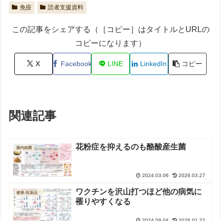
免疫
読者支援資料
この記事をシェアする（［コピー］はタイトルとURLの
コピーになります）
X
Facebook
LINE
LinkedIn
コピー
関連記事
花粉症を抑えるのも酪酸産生菌
腸内細菌
2024.03.06
2026.03.27
ワクチンを沢山打つほど他の病気に
健康-医薬品
罹りやすくなる
2024.09.04
2026.01.22