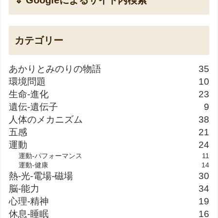
⇓ Googleによるサイト内検索
カテゴリー
あかりとみのりの物語
35
環境問題
10
生命-進化
23
遺伝-遺伝子
9
人体のメカニズム
38
五感
21
運動
24
運動-パフォーマンス
11
運動-健康
14
熱-光-電場-磁場
30
脳-能力
34
心理-精神
19
休息-睡眠
16