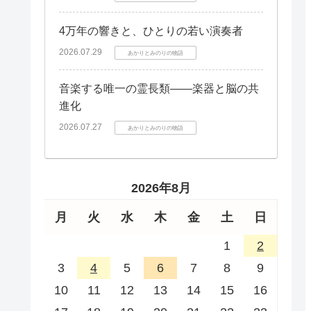
4万年の響きと、ひとりの若い演奏者
2026.07.29
あかりとみのりの物語
音楽する唯一の霊長類――楽器と脳の共
進化
2026.07.27
あかりとみのりの物語
2026年8月
月
火
水
木
金
土
日
1
2
3
4
5
6
7
8
9
10
11
12
13
14
15
16