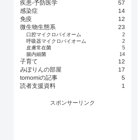
疾患-予防医学
57
感染症
14
免疫
12
微生物生態系
23
口腔マイクロバイオーム
2
呼吸器マイクロバイオーム
2
皮膚常在菌
5
腸内細菌
14
子育て
12
みぽりんの部屋
17
tomomiの記事
5
読者支援資料
1
スポンサーリンク