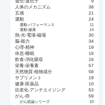
遺伝-遺伝子
9
人体のメカニズム
38
五感
21
運動
24
運動-パフォーマンス
11
運動-健康
14
熱-光-電場-磁場
30
脳-能力
34
心理-精神
19
休息-睡眠
16
飲食-消化吸収
16
栄養-栄養素
57
天然物質-植物成分
58
サプリメント
19
健康-医薬品
10
抗老化-アンチエイジング
53
がん-癌
59
がん総論シリーズ
10