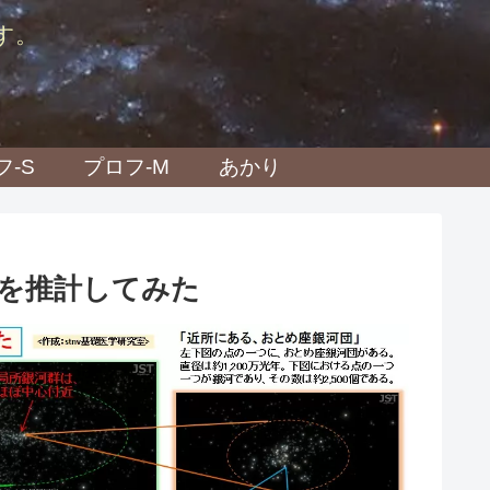
す。
フ-S
プロフ-M
あかり
を推計してみた