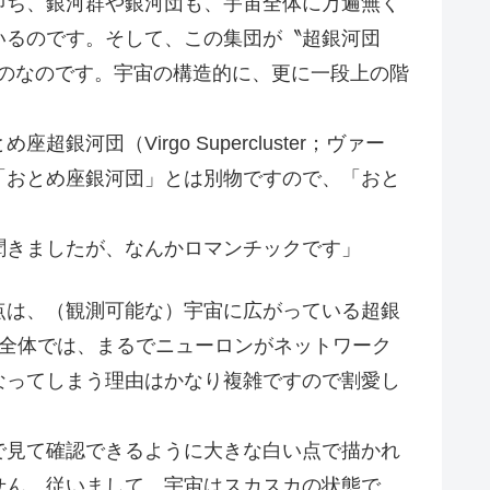
即ち、銀河群や銀河団も、宇宙全体に万遍無く
いるのです。そして、この集団が〝超銀河団
れるものなのです。宇宙の構造的に、更に一段上の階
団（Virgo Supercluster；ヴァー
「おとめ座銀河団」とは別物ですので、「おと
。
聞きましたが、なんかロマンチックです」
は、（観測可能な）宇宙に広がっている超銀
宙全体では、まるでニューロンがネットワーク
なってしまう理由はかなり複雑ですので割愛し
見て確認できるように大きな白い点で描かれ
せん。従いまして、宇宙はスカスカの状態で