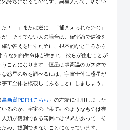
な気持ちになるものです。異星人って、居ない
！！」または逆に、「捕まえられた(><)」
うが、そうでない人の場合は、確率論で結論を
正確な答えを出すために、根本的なところから
ような知的生命体が生まれ、彼らが住むことが
いうことになります。恒星は超高温のガス体で
うな惑星の数を調べるには、宇宙全体に惑星が
は宇宙全体を概観してみることにしましょう。
（
高画質PDFはこちら
）の左端に引用しました
ているのか、宇宙の〝果て〟のようなものは存
、人類が観測できる範囲には限界があって、そ
るため、観測できないことになっています。