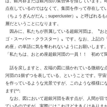
は、銀河群または銀河団の集合体を指しています。
点在しているのではなくて、集団を作って存在して
（ちょうぎんがだん；supercluster）〟と呼ば
層だということになります。
因みに、私たちが所属している超銀河団は、〝おとめ座超銀河
ゴ・スーパー・クラスター）〟です。なお、上記の
め座」の単語に気を奪われないようにお願いします
「私たちは、おとめ座超銀河団の一員！！ 初めて
話を戻しますと、左端の図に描かれている微細な点
河団の1個ずつを表している、ということです。宇
を作っているような光景ですが、このような模様に
ます(^^;
なお、図において超銀河団を表す点が、人間が目で
ているのですが、実際にはこれほど大きくはありま