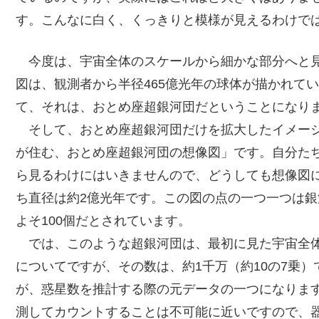
す。こんなに白く、くっきりと模様が見えるわけで
今度は、宇宙全体のスケールから細かな部分へと見
図は、観測者から半径465億光年の球体が描かれて
て、それは、おとめ座超銀河団だということになり
そして、おとめ座超銀河団だけを拡大したイメージ
が住む、おとめ座超銀河団の想像図」です。自分た
ら見るわけにはいきませんので、どうしても想像図
ち直径は約2億光年です。この図の点の一つ一つは
よそ100個だとされています。
では、このような超銀河団は、最初に見た宇宙全体
についてですが、その数は、約1千万（約10の7乗
が、惑星数を推計する際の元データの一つになりま
測してカウントすることは不可能に近いですので、