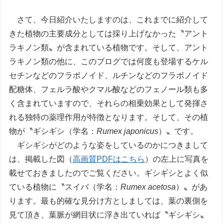
さて、今日紹介いたしますのは、これまでに紹介して
きた植物の主要成分としては採り上げなかった〝アント
ラキノン類〟が含まれている植物です。そして、アント
ラキノン類の他に、このブログでは何度も登場するケル
セチンなどのフラボノイド、ルチンなどのフラボノイド
配糖体、フェルラ酸やクマル酸などのフェノール類も多
く含まれていますので、それらの相乗効果として発揮さ
れる独特の薬理作用が特徴となります。そして、その植
物が〝ギシギシ（学名：
Rumex japonicus
）〟です。
ギシギシがどのような姿をしているのかにつきまして
は、掲載した図（
高画質PDFはこちら
）の左上に写真を
載せておきましたのでご覧ください。ギシギシとよく似
ている植物に〝スイバ（学名：
Rumex acetosa
）〟があ
ります。最も的確な見分け方としましては、葉の裏側を
見て頂き、葉脈が網目状に浮き出ていれば〝ギシギシ〟