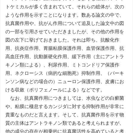
トケミカルが多く含まれていて、それらの総体が、次の
ような作用を示すことになります。数ある論文の中で、
抗真菌作用や、抗がん作用について追及した論文中の図
の一部を引用させていただきましたが、その他の作用を
図の左下に挙げておきました。それは即ち、抗酸化作
用、抗炎症作用、胃腸粘膜保護作用、血管保護作用、抗
高血圧作用、抗動脈硬化作用、緩下作用（主にアントラ
キノン類による）、利尿作用、ミトコンドリア保護作
用、ネクローシス（病的な細胞死）抑制作用、（パーキ
ンソン病などの場合の）ニューロン保護作用、皮膚にお
ける収斂（ポリフェノールによる）などです。
なお、抗真菌作用につきましては、水虫などの白癬菌
や、粘膜に棲息するカンジダに対する抑制作用が非常に
貴重なものだと言えます。そして、抗真菌作用を示す物
質の主体はアントラキノン類であると考えられますが、
他の成分の存在が相乗的に抗真菌活性を高めていると考