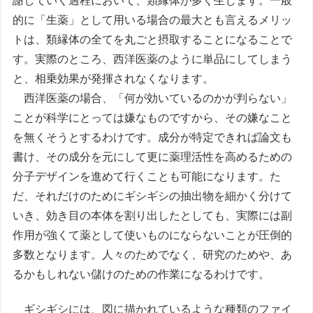
謝していく過程において、類縁体が多く生じます。一般
的に「生薬」として用いる場合の最大とも言えるメリッ
トは、類縁体の全てを丸ごと摂取することになることで
す。実際のところ、西洋医薬のように単品にしてしまう
と、相乗効果が発揮されなくなります。
西洋医薬の場合、「何が効いているのかが判らない」
ことが科学にとっては嫌なものですから、その嫌なこと
を無くそうとするわけです。成分が特定できれば論文も
書け、その成分を元にして更に薬理活性を高めるための
分子デザインを進めて行くことも可能になります。た
だ、それだけのためにギシギシの抽出物を細かく分けて
いき、効き目の本体を割り出したとしても、実際には副
作用が強くて薬として使いものにならないことが圧倒的
多数となります。人々のためでなく、研究のためや、あ
るかもしれない儲けのための作業になるわけです。
ギシギシには、図に描かれているような種類のファイ