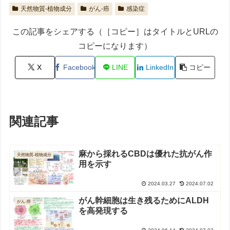
天然物質-植物成分
がん-癌
感染症
この記事をシェアする（［コピー］はタイトルとURLの
コピーになります）
X
Facebook
LINE
LinkedIn
コピー
関連記事
麻から採れるCBDは優れた抗がん作
天然物質-植物成分
用を示す
2024.03.27
2024.07.02
がん幹細胞は生き残るためにALDH
がん-癌
を高発現する