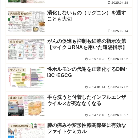
2025.04.28
消化しないもの（リグニン）を通す
天然物質-植物成分
ことも大切
2025.02.14
がんの促進も抑制も細胞の指示次第
遺伝-遺伝子
【マイクロRNAを用いた遠隔指示】
2025.10.23
2026.01.22
性ホルモンの代謝を正常化するDIM･
サプリメント
I3C･EGCG
2024.01.14
2024.07.02
手を洗うと付着したインフルエンザ
皮膚常在菌
ウイルスが死ななくなる
2024.12.18
2026.03.27
膝の痛みや変形性膝関節症に有効な
天然物質-植物成分
ファイトケミカル