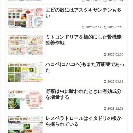
2024.06.14
2024.07.02
エビの殻にはアスタキサンチンも多
栄養-栄養素
い
2025.02.19
2025.07.18
ミトコンドリアを標的にした腎機能
天然物質-植物成分
改善作戦
2025.02.05
ハコベ(コハコベ)もまた万能薬であっ
天然物質-植物成分
た
2025.03.31
野菜は虫に喰われたときに有効成分
栄養-栄養素
を増量する
2023.12.28
レスベラトロールはイタドリの根か
天然物質-植物成分
ら採られている