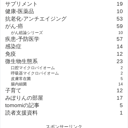
サプリメント
19
健康-医薬品
10
抗老化-アンチエイジング
53
がん-癌
59
がん総論シリーズ
10
疾患-予防医学
57
感染症
14
免疫
12
微生物生態系
23
口腔マイクロバイオーム
2
呼吸器マイクロバイオーム
2
皮膚常在菌
5
腸内細菌
14
子育て
12
みぽりんの部屋
17
tomomiの記事
5
読者支援資料
1
スポンサーリンク