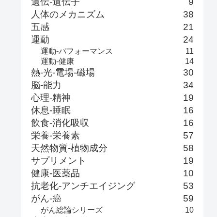
遺伝-遺伝子
9
人体のメカニズム
38
五感
21
運動
24
運動-パフォーマンス
11
運動-健康
14
熱-光-電場-磁場
30
脳-能力
34
心理-精神
19
休息-睡眠
16
飲食-消化吸収
16
栄養-栄養素
57
天然物質-植物成分
58
サプリメント
19
健康-医薬品
10
抗老化-アンチエイジング
53
がん-癌
59
がん総論シリーズ
10