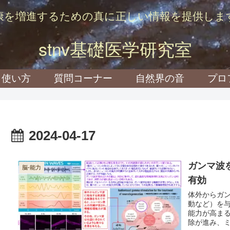
康を増進するための真に正しい情報を提供しま
stnv基礎医学研究室
使い方
質問コーナー
自然界の音
プロ
2024-04-17
ガンマ波
脳-能力
有効
体外からガン
動など）を
能力が高ま
除が進み、