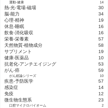
運動-健康
14
熱-光-電場-磁場
30
脳-能力
34
心理-精神
19
休息-睡眠
16
飲食-消化吸収
16
栄養-栄養素
57
天然物質-植物成分
58
サプリメント
19
健康-医薬品
10
抗老化-アンチエイジング
53
がん-癌
59
がん総論シリーズ
10
疾患-予防医学
57
感染症
14
免疫
12
微生物生態系
23
口腔マイクロバイオーム
2