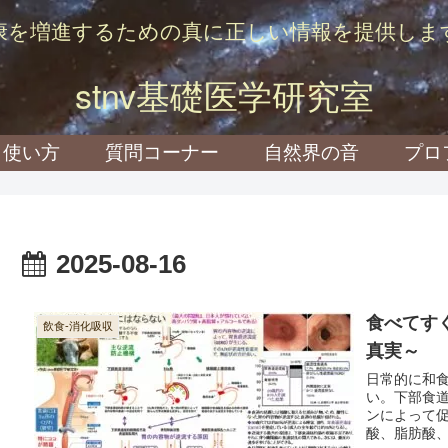
康を増進するための真に正しい情報を提供しま
stnv基礎医学研究室
使い方
質問コーナー
自然界の音
プロ
2025-08-16
食べてす
飲食-消化吸収
真実～
日常的に和
い。下部食
ンによって
酸、脂肪酸