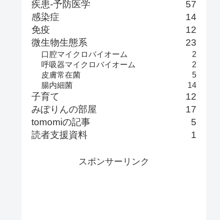
疾患-予防医学
57
感染症
14
免疫
12
微生物生態系
23
口腔マイクロバイオーム
2
呼吸器マイクロバイオーム
2
皮膚常在菌
5
腸内細菌
14
子育て
12
みぽりんの部屋
17
tomomiの記事
5
読者支援資料
1
スポンサーリンク