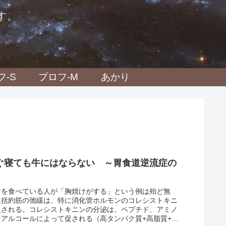
す。
フ-S
プロフ-M
あかり
ぐ寝ても牛にはならない ～胃食道逆流症の
食を食べている人が「胸焼けがする」という例は殆ど無
道括約筋の弛緩は、特に消化管ホルモンのコレシストキニ
促される。コレシストキニンの分泌は、ペプチド、アミノ
、アルコールによって促される（高タンパク質+高脂質+ア