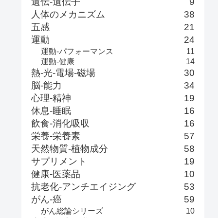
遺伝-遺伝子
9
人体のメカニズム
38
五感
21
運動
24
運動-パフォーマンス
11
運動-健康
14
熱-光-電場-磁場
30
脳-能力
34
心理-精神
19
休息-睡眠
16
飲食-消化吸収
16
栄養-栄養素
57
天然物質-植物成分
58
サプリメント
19
健康-医薬品
10
抗老化-アンチエイジング
53
がん-癌
59
がん総論シリーズ
10