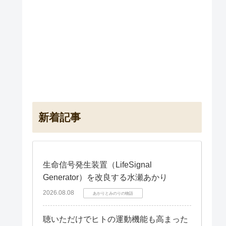
新着記事
生命信号発生装置（LifeSignal
Generator）を改良する水瀬あかり
2026.08.08
あかりとみのりの物語
聴いただけでヒトの運動機能も高まった