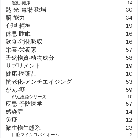
運動-健康
14
熱-光-電場-磁場
30
脳-能力
34
心理-精神
19
休息-睡眠
16
飲食-消化吸収
16
栄養-栄養素
57
天然物質-植物成分
58
サプリメント
19
健康-医薬品
10
抗老化-アンチエイジング
53
がん-癌
59
がん総論シリーズ
10
疾患-予防医学
57
感染症
14
免疫
12
微生物生態系
23
口腔マイクロバイオーム
2