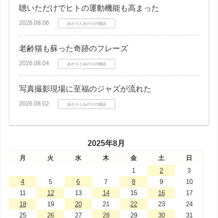
聴いただけでヒトの運動機能も高まった
2026.08.06
あかりとみのりの物語
老齢猫も蘇った奇跡のフレーズ
2026.08.04
あかりとみのりの物語
写真撮影現場に至福のジャズが流れた
2026.08.02
あかりとみのりの物語
2025年8月
月
火
水
木
金
土
日
1
2
3
4
5
6
7
8
9
10
11
12
13
14
15
16
17
18
19
20
21
22
23
24
25
26
27
28
29
30
31