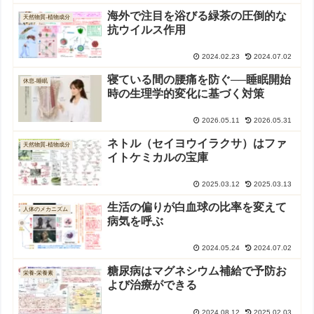
海外で注目を浴びる緑茶の圧倒的な
天然物質-植物成分
抗ウイルス作用
2024.02.23
2024.07.02
寝ている間の腰痛を防ぐ──睡眠開始
休息-睡眠
時の生理学的変化に基づく対策
2026.05.11
2026.05.31
ネトル（セイヨウイラクサ）はファ
天然物質-植物成分
イトケミカルの宝庫
2025.03.12
2025.03.13
生活の偏りが白血球の比率を変えて
人体のメカニズム
病気を呼ぶ
2024.05.24
2024.07.02
糖尿病はマグネシウム補給で予防お
栄養-栄養素
よび治療ができる
2024.08.12
2025.02.03