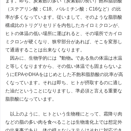
ます。即ち、炭素数の多い（炭素鎖の長い）飽和脂肪酸
（ステアリン酸；C18、パルミチン酸；C16など）の比
率が多くなっています。従いまして、そのような脂肪酸
構成比のトリグリセリドを内包したカイロミクロンが、
ヒトの体温の低い場所に運ばれると、その場所でカイロ
ミクロンが硬くなり、狭窄部分があれば、そこを変形し
て通過することは出来なくなります。
因みに、生物学的には〝動物〟である魚の体温は水温
と等しくなりますから、その低い体温でも固まらないよ
うにEPAやDHAをはじめとした不飽和脂肪酸の比率が高
くなっています。それは即ち、ヒトが摂取するのに適し
た油だということになりますし、準必須と言える重要な
脂肪酸になっています。
以上のように、ヒトという生物種にとって、霜降り肉
などの脂の多い肉を食べることは生物進化上では想定外
の出来事であり、体の様々なシステムはそれに対応でき