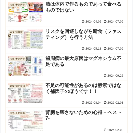
脂は体内で作るものであって食べる
疾患-予防医学
ものではない
2024.04.07
2024.07.02
リスクを回避しながら断食（ファス
栄養-栄養素
ティング）を行う方法
2024.05.18
2024.07.02
歯周病の最大原因はマグネシウム不
疾患-予防医学
足である
2024.09.27
不足の可能性があるのは酵素ではな
飲食-消化吸収
く補因子のほうです！！
2025.08.04
2026.02.03
腎臓を壊さないための心得 – ベスト
疾患-予防医学
7-
2025.02.03