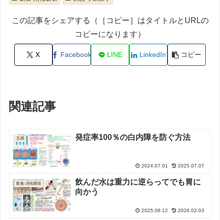
この記事をシェアする（［コピー］はタイトルとURLの
コピーになります）
X
Facebook
LINE
LinkedIn
コピー
関連記事
発症率100％の白内障を防ぐ方法
五感
2024.07.01
2025.07.07
飲んだ水は重力に逆らってでも胃に
飲食-消化吸収
向かう
2025.08.12
2026.02.03