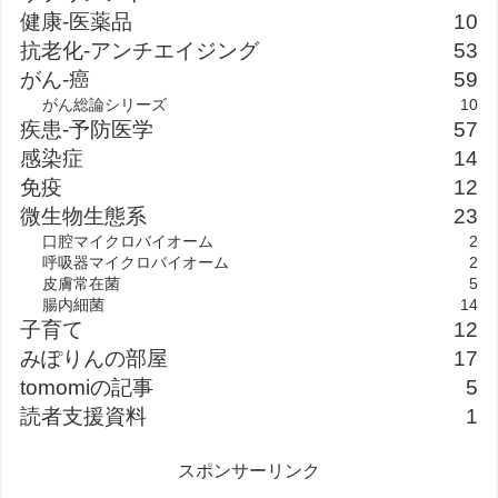
健康-医薬品
10
抗老化-アンチエイジング
53
がん-癌
59
がん総論シリーズ
10
疾患-予防医学
57
感染症
14
免疫
12
微生物生態系
23
口腔マイクロバイオーム
2
呼吸器マイクロバイオーム
2
皮膚常在菌
5
腸内細菌
14
子育て
12
みぽりんの部屋
17
tomomiの記事
5
読者支援資料
1
スポンサーリンク