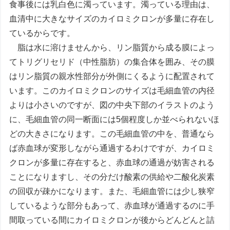
食事後には乳白色に濁っています。濁っている理由は、
血清中に大きなサイズのカイロミクロンが多量に存在し
ているからです。
脂は水に溶けませんから、リン脂質から成る膜によっ
てトリグリセリド（中性脂肪）の集合体を囲み、その膜
はリン脂質の親水性部分が外側にくるように配置されて
います。このカイロミクロンのサイズは毛細血管の内径
よりは小さいのですが、図の中央下部のイラストのよう
に、毛細血管の同一断面には5個程度しか並べられないほ
どの大きさになります。この毛細血管の中を、普通なら
ば赤血球が変形しながら通過するわけですが、カイロミ
クロンが多量に存在すると、赤血球の通過が妨害される
ことになりますし、その分だけ酸素の供給や二酸化炭素
の回収が疎かになります。また、毛細血管には少し狭窄
しているような部分もあって、赤血球が通過するのに手
間取っている間にカイロミクロンが後からどんどんと詰