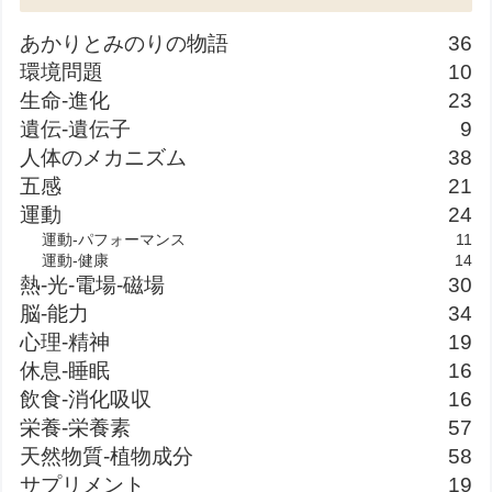
あかりとみのりの物語
36
環境問題
10
生命-進化
23
遺伝-遺伝子
9
人体のメカニズム
38
五感
21
運動
24
運動-パフォーマンス
11
運動-健康
14
熱-光-電場-磁場
30
脳-能力
34
心理-精神
19
休息-睡眠
16
飲食-消化吸収
16
栄養-栄養素
57
天然物質-植物成分
58
サプリメント
19