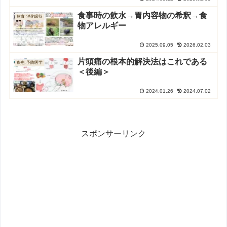
食事時の飲水→胃内容物の希釈→食
飲食-消化吸収
物アレルギー
2025.09.05
2026.02.03
片頭痛の根本的解決法はこれである
疾患-予防医学
＜後編＞
2024.01.26
2024.07.02
スポンサーリンク