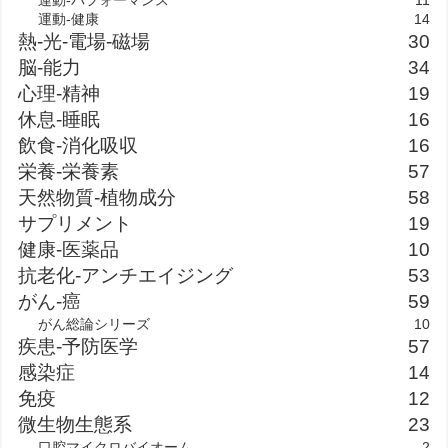
運動-健康
14
熱-光-電場-磁場
30
脳-能力
34
心理-精神
19
休息-睡眠
16
飲食-消化吸収
16
栄養-栄養素
57
天然物質-植物成分
58
サプリメント
19
健康-医薬品
10
抗老化-アンチエイジング
53
がん-癌
59
がん総論シリーズ
10
疾患-予防医学
57
感染症
14
免疫
12
微生物生態系
23
口腔マイクロバイオーム
2