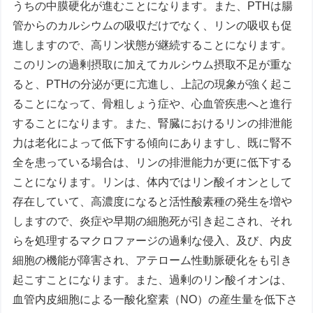
うちの中膜硬化が進むことになります。また、PTHは腸
管からのカルシウムの吸収だけでなく、リンの吸収も促
進しますので、高リン状態が継続することになります。
このリンの過剰摂取に加えてカルシウム摂取不足が重な
ると、PTHの分泌が更に亢進し、上記の現象が強く起こ
ることになって、骨粗しょう症や、心血管疾患へと進行
することになります。また、腎臓におけるリンの排泄能
力は老化によって低下する傾向にありますし、既に腎不
全を患っている場合は、リンの排泄能力が更に低下する
ことになります。リンは、体内ではリン酸イオンとして
存在していて、高濃度になると活性酸素種の発生を増や
しますので、炎症や早期の細胞死が引き起こされ、それ
らを処理するマクロファージの過剰な侵入、及び、内皮
細胞の機能が障害され、アテローム性動脈硬化をも引き
起こすことになります。また、過剰のリン酸イオンは、
血管内皮細胞による一酸化窒素（NO）の産生量を低下さ