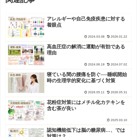
アレルギーや自己免疫疾患に対する
疾患-予防医学
着眼点
2024.03.08
2026.01.22
高血圧症の解消に運動が有効である
運動-健康
理由
2024.06.19
2024.07.02
寝ている間の腰痛を防ぐ──睡眠開始
休息-睡眠
時の生理学的変化に基づく対策
2026.05.11
2026.05.31
花粉症対策にはメチル化カテキンを
天然物質-植物成分
含む茶が良い
2025.03.10
認知機能低下は脳の糖尿病…、では
脳-能力
対策は？