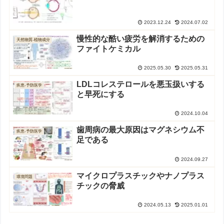
2023.12.24
2024.07.02
慢性的な酷い疲労を解消するための
天然物質-植物成分
ファイトケミカル
2025.05.30
2025.05.31
LDLコレステロールを悪玉扱いする
疾患-予防医学
と早死にする
2024.10.04
歯周病の最大原因はマグネシウム不
疾患-予防医学
足である
2024.09.27
マイクロプラスチックやナノプラス
環境問題
チックの脅威
2024.05.13
2025.01.01