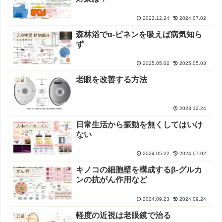
2023.12.24
2024.07.02
森林浴でα-ピネンを吸えば病気知ら
天然物質-植物成分
ず
2025.05.02
2025.05.03
老眼を改善する方法
五感
2023.12.24
日常生活から振動を無くしてはいけ
人体のメカニズム
ない
2024.05.22
2024.07.02
キノコの細胞壁を構成するβ-グルカ
がん-癌
ンの抗がん作用など
2024.09.23
2024.09.24
軽度の近視は老眼鏡で治る
五感