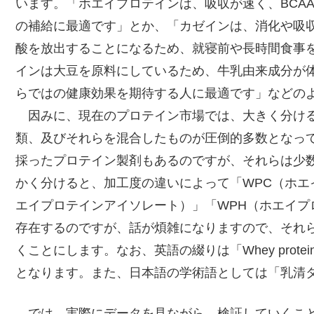
います。「ホエイプロテインは、吸収が速く、BCA
の補給に最適です」とか、「カゼインは、消化や吸
酸を放出することになるため、就寝前や長時間食事
インは大豆を原料にしているため、牛乳由来成分が
らではの健康効果を期待する人に最適です」などの
因みに、現在のプロテイン市場では、大きく分ける
類、及びそれらを混合したものが圧倒的多数となっ
採ったプロテイン製剤もあるのですが、それらは少
かく分けると、加工度の違いによって「WPC（ホエ
エイプロテインアイソレート）」「WPH（ホエイプ
存在するのですが、話が煩雑になりますので、それ
くことにします。なお、英語の綴りは「Whey pro
となります。また、日本語の学術語としては「乳清
では、実際にデータを見ながら、検証していくこと