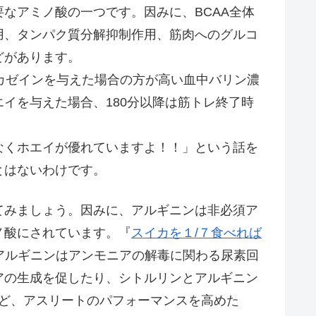
なアミノ酸の一つです。因みに、BCAA全体
用、タンパク質分解抑制作用、筋肉へのグルコ
どがあります。
カゼインを与えた場合の方が高い血中バリン濃
イを与えた場合、180分以降は筋トレ終了時
くホエイが優れていますよ！！」という話を
とはないわけです。
みましょう。因みに、アルギニンは非必須ア
ノ酸にされています。『
スイカを１/７食べれば
アルギニンはアンモニアの解毒に関わる尿素回
アの生成を促したり、シトルリンとアルギニン
など、アスリートのパフォーマンスを高めた