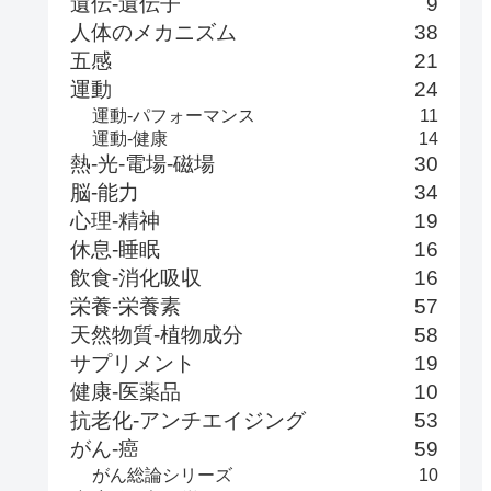
遺伝-遺伝子
9
人体のメカニズム
38
五感
21
運動
24
運動-パフォーマンス
11
運動-健康
14
熱-光-電場-磁場
30
脳-能力
34
心理-精神
19
休息-睡眠
16
飲食-消化吸収
16
栄養-栄養素
57
天然物質-植物成分
58
サプリメント
19
健康-医薬品
10
抗老化-アンチエイジング
53
がん-癌
59
がん総論シリーズ
10