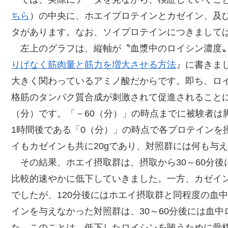
ちら
）の中央に、ホエイプロテインとカゼイン、及
タがあります。なお、ソイプロテインにつきまして
左上のグラフは、縦軸が〝血漿中のロイシン濃度〟
りげなく筋肉量と筋力を増大させる方法
』に書きま
大きく関わっているアミノ酸だからです。即ち、ロ
格筋のタンパク質合成が刺激されて促進されること
（分）です。「－60（分）」の時点までに被験者は
1時間後である「0（分）」の時点で各プロテインを
イもカゼインも共に20gであり、対照群には何も与
その結果、ホエイ摂取群は、摂取から30～60分後
比較的速やかに低下していきました。一方、カゼイ
でしたが、120分後にはホエイ摂取群と同程度の血
インを与えなかった対照群は、30～60分後には血
た。このことは、低下したロイシンを賄うために骨