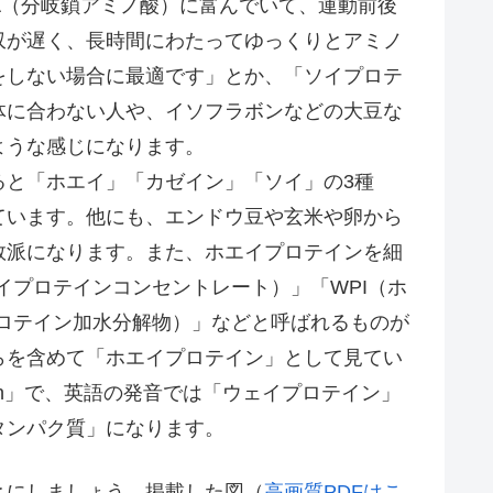
A（分岐鎖アミノ酸）に富んでいて、運動前後
収が遅く、長時間にわたってゆっくりとアミノ
をしない場合に最適です」とか、「ソイプロテ
体に合わない人や、イソフラボンなどの大豆な
ような感じになります。
と「ホエイ」「カゼイン」「ソイ」の3種
ています。他にも、エンドウ豆や玄米や卵から
数派になります。また、ホエイプロテインを細
イプロテインコンセントレート）」「WPI（ホ
ロテイン加水分解物）」などと呼ばれるものが
らを含めて「ホエイプロテイン」として見てい
tein」で、英語の発音では「ウェイプロテイン」
タンパク質」になります。
にしましょう。掲載した図（
高画質PDFはこ