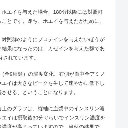
。
ホエイを与えた場合、180分以降には対照群
ることです。即ち、ホエイを与えたがために、
。
対照群のようにプロテインを与えないほうが
い結果になったのは、カゼインを与えた群であ
持されています。
（全9種類）の濃度変化、右側が血中全アミノ
ホエイは大きなピークを生じて速やかに低下し
続させる、ということになります。
上のグラフは、縦軸に血漿中のインスリン濃
エイは摂取後30分ぐらいでインスリン濃度を
酸濃度が高まっていますので、当然の結果で