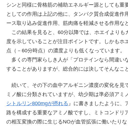
シンと同様に骨格筋の補助エネルギー源としても重要
としての作用は上記の他に、タンパク質合成促進作
ース取り込み促進作用、筋肉痛を軽減させる作用な
この結果を見ると、60分以降では、ホエイよりも
度を示していることが注目ポイントです。しかもホエ
点（－60分時点）の濃度よりも低くなっています。
多くの専門家らしき人が「プロテインなら間違いな
することがありますが、総合的には決してそんなこ
続いて、その下の血中アルギニン濃度の変化を見て
ミノ酸に分類されていますが、幼少期は準必須アミ
シトルリン800mgが摂れる
』に書きましたように、
路を構成する重要なアミノ酸ですし、ミトコンドリ
の相互変換の際に生じるNOが血管拡張に働いたり