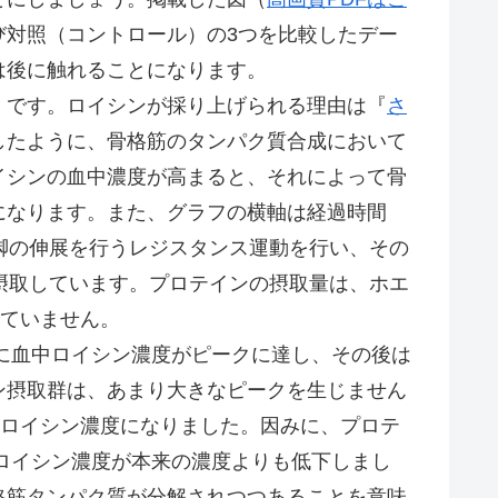
び対照（コントロール）の3つを比較したデー
は後に触れることになります。
です。ロイシンが採り上げられる理由は『
さ
したように、骨格筋のタンパク質合成において
イシンの血中濃度が高まると、それによって骨
になります。また、グラフの横軸は経過時間
脚の伸展を行うレジスタンス運動を行い、その
摂取しています。プロテインの摂取量は、ホエ
えていません。
に血中ロイシン濃度がピークに達し、その後は
ン摂取群は、あまり大きなピークを生じません
中ロイシン濃度になりました。因みに、プロテ
中ロイシン濃度が本来の濃度よりも低下しまし
格筋タンパク質が分解されつつあることを意味