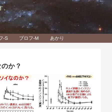
す。
フ-S
プロフ-M
あかり
なのか？