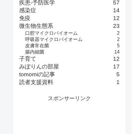
疾患-予防医学
57
感染症
14
免疫
12
微生物生態系
23
口腔マイクロバイオーム
2
呼吸器マイクロバイオーム
2
皮膚常在菌
5
腸内細菌
14
子育て
12
みぽりんの部屋
17
tomomiの記事
5
読者支援資料
1
スポンサーリンク