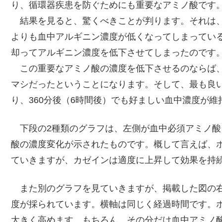
り、循環器疾患を防ぐためにも重要なアミノ酸です
結果を見ると、驚くべきことが判ります。それは、
よりも血中アルギニン濃度が低くなってしまってい
却ってアルギニン濃度を低下させてしまったのです
この重要なアミノ酸の濃度を低下させるのならば、
マシだったということになります。そして、最も良
り、360分後（6時間後）でも好ましい血中濃度が維
下段の2種類のグラフは、左側が血中必須アミノ酸
酸の濃度変化が示されたものです。概して言えば、
ていきますが、カゼインは適度に上昇して効果を持
また別のグラフを見ていきますが、掲載した図の右
度が採られています。横軸は同じく経過時間です。ホ
大きく高めます。もちろん、その分だけ血中アミノ