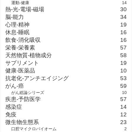
運動-健康
14
熱-光-電場-磁場
30
脳-能力
34
心理-精神
19
休息-睡眠
16
飲食-消化吸収
16
栄養-栄養素
57
天然物質-植物成分
58
サプリメント
19
健康-医薬品
10
抗老化-アンチエイジング
53
がん-癌
59
がん総論シリーズ
10
疾患-予防医学
57
感染症
14
免疫
12
微生物生態系
23
口腔マイクロバイオーム
2