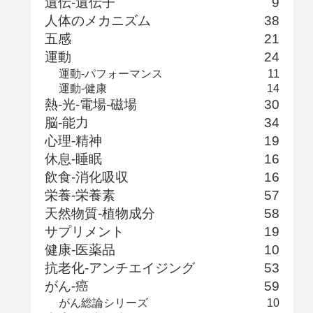
遺伝-遺伝子
9
人体のメカニズム
38
五感
21
運動
24
運動-パフォーマンス
11
運動-健康
14
熱-光-電場-磁場
30
脳-能力
34
心理-精神
19
休息-睡眠
16
飲食-消化吸収
16
栄養-栄養素
57
天然物質-植物成分
58
サプリメント
19
健康-医薬品
10
抗老化-アンチエイジング
53
がん-癌
59
がん総論シリーズ
10