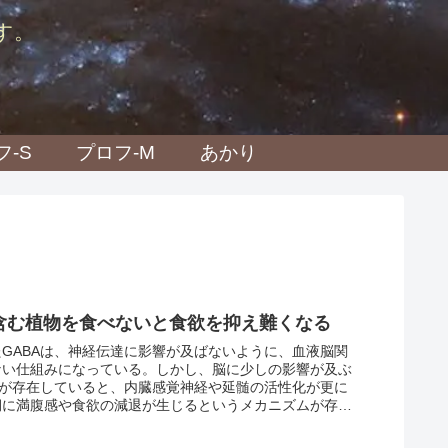
す。
フ-S
プロフ-M
あかり
を含む植物を食べないと食欲を抑え難くなる
GABAは、神経伝達に影響が及ばないように、血液脳関
ない仕組みになっている。しかし、脳に少しの影響が及ぶ
Aが存在していると、内臓感覚神経や延髄の活性化が更に
期に満腹感や食欲の減退が生じるというメカニズムが存在
らである。