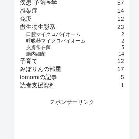
疾患-予防医学
57
感染症
14
免疫
12
微生物生態系
23
口腔マイクロバイオーム
2
呼吸器マイクロバイオーム
2
皮膚常在菌
5
腸内細菌
14
子育て
12
みぽりんの部屋
17
tomomiの記事
5
読者支援資料
1
スポンサーリンク