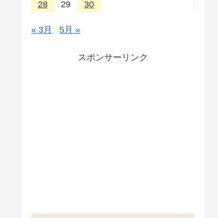
28
29
30
« 3月
5月 »
スポンサーリンク