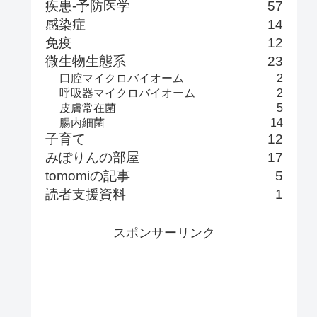
疾患-予防医学
57
感染症
14
免疫
12
微生物生態系
23
口腔マイクロバイオーム
2
呼吸器マイクロバイオーム
2
皮膚常在菌
5
腸内細菌
14
子育て
12
みぽりんの部屋
17
tomomiの記事
5
読者支援資料
1
スポンサーリンク