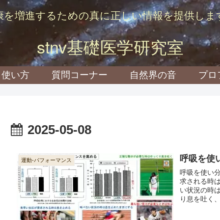
康を増進するための真に正しい情報を提供しま
stnv基礎医学研究室
使い方
質問コーナー
自然界の音
プロ
2025-05-08
呼吸を使
運動-パフォーマンス
呼吸を使い
求される時
い状況の時
り息を吐く