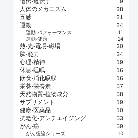
遺伝-遺伝子
9
人体のメカニズム
38
五感
21
運動
24
運動-パフォーマンス
11
運動-健康
14
熱-光-電場-磁場
30
脳-能力
34
心理-精神
19
休息-睡眠
16
飲食-消化吸収
16
栄養-栄養素
57
天然物質-植物成分
58
サプリメント
19
健康-医薬品
10
抗老化-アンチエイジング
53
がん-癌
59
がん総論シリーズ
10