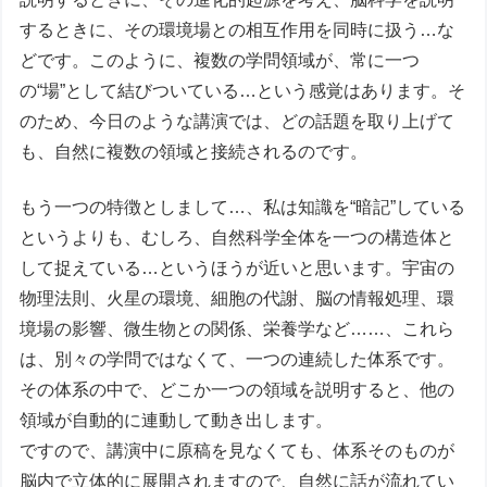
するときに、その環境場との相互作用を同時に扱う…な
どです。このように、複数の学問領域が、常に一つ
の“場”として結びついている…という感覚はあります。そ
のため、今日のような講演では、どの話題を取り上げて
も、自然に複数の領域と接続されるのです。
もう一つの特徴としまして…、私は知識を“暗記”している
というよりも、むしろ、自然科学全体を一つの構造体と
して捉えている…というほうが近いと思います。宇宙の
物理法則、火星の環境、細胞の代謝、脳の情報処理、環
境場の影響、微生物との関係、栄養学など……、これら
は、別々の学問ではなくて、一つの連続した体系です。
その体系の中で、どこか一つの領域を説明すると、他の
領域が自動的に連動して動き出します。
ですので、講演中に原稿を見なくても、体系そのものが
脳内で立体的に展開されますので、自然に話が流れてい