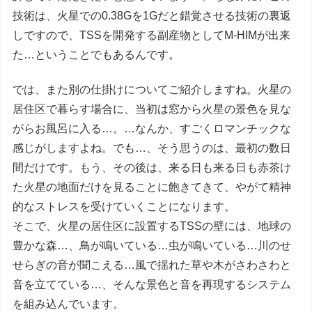
技術は、火星での0.38Gを1Gだと錯覚させる技術の裏返
しですので、TSSを開発する副産物としてM-HIMが出来
た…ということでもあるんです。
では、また別の仕掛けについてご紹介しますね。火星の
居住区で暮らす場合に、当初は窓から火星の景色を見な
がらお風呂に入る…。…なんか、すごくロマンチックな
感じがしますよね。でも…、そう思うのは、最初の数日
間だけです。もう、その後は、来る日も来る日も赤茶け
た火星の地面だけを見ることに飽きてきて、やがて精神
的なストレスを受けていくことになります。
そこで、火星の居住区に設置するTSSの壁には、地球の
豊かな森…、鳥が鳴いている…虫が鳴いている…川のせ
せらぎの音が聞こえる…風で揺れた草や木がさわさわと
音を立てている…、そんな景色と音を再現するシステム
を組み込んでいます。