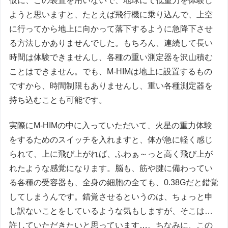
仮に、この装置を用いないで、地球にて低重力を体験し
ようと思いますと、たとえば飛行機に乗り込んで、上空
に行ってから地上に向かって落下するように急降下させ
る方法しかありませんでした。もちろん、連続して長い
時間は体験できませんし、各種の重い測定器を沢山積む
ことはできません。でも、M-HIMは地上に設置するもの
ですから、時間制限もありませんし、重い各種測定器を
持ち込むことも可能です。
実際にM-HIMの中に入っていただいて、火星の重力体験
をするためのスイッチを入れますと、体が急に軽く感じ
られて、上に飛び上がれば、ふわぁ～っと高く飛び上が
れたような感覚になります。脳も、筋や腱に備わってい
る各種の受容器も、全身の細胞の全ても、0.38Gだと錯覚
してしまうんです。錯覚させるというのは、ちょっと申
し訳ないことをしているような気もしますが、そこは…
許していただきたいと思っています…。ちなみに、この