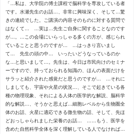
「…私は、大学院の博士課程で脳科学を専攻している者
です。水瀬先生のお話…、非常に興味深く、そして…驚
きの連続でした。ご講演の内容そのものに対する質問で
はなくて… …実は…先生ご自身に関することなのです
が…。…この会場にいらっしゃる多くの方が、感じられ
ていることと思うのですが… …はっきり言いまし
て… 先生の頭の中… いったいどうなっているのか
な…と思いまして…。先生は、今日は市民向けのセミナ
ーですので、持っておられる知識の、ほんの表面だけを
サラッと紹介された感覚だと思うのですが… …それに
しましても、宇宙や火星の状況…、そこで起きている各
種の物理現象、それによる人体の医学的な解説、脳科学
的な解説…、そうかと思えば…細胞レベルから生物圏全
体のお話、火星に適応できる微生物の話、そして、先ほ
どおっしゃられました栄養のお話… ……もう、医学を
含めた自然科学全体を深く理解している人でなければ…