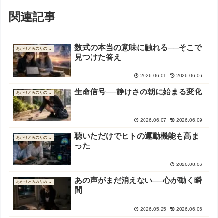
関連記事
数式の本当の意味に触れる──そこで
あかりとみのりの物語
見つけた答え
2026.06.01
2026.06.06
生命信号──静けさの朝に始まる変化
あかりとみのりの物語
2026.06.07
2026.06.09
聴いただけでヒトの運動機能も高ま
あかりとみのりの物語
った
2026.08.06
あの声がまだ消えない──心が動く瞬
あかりとみのりの物語
間
2026.05.25
2026.06.06