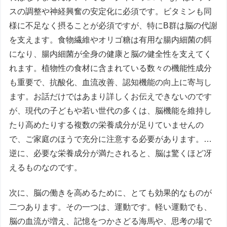
スの調整や神経興奮の安定化に必須です。ビタミンも同
様に不足なく摂ることが必須ですが、特にB群は脳の代謝
を支えます。食物繊維やオリゴ糖は有用な腸内細菌の餌
になり、腸内細菌が全身の健康と脳の健全性を支えてく
れます。植物性の食材に含まれている数々の機能性成分
も重要で、抗酸化、血流改善、認知機能の向上に寄与し
ます。お話だけではあまり詳しくお伝えできないのです
が、現代の子どもや若い世代の多くは、脳機能を維持し
たり高めたりする複数の栄養成分が足りていませんの
で、ご家庭のほうで充分に注意する必要があります。…
逆に、必要な栄養成分が満たされると、脳は驚くほど冴
えるものなのです。
次に、脳の働きを高めるために、とても効果的なものが
二つあります。その一つは、運動です。軽い運動でも、
脳の血流が増え、記憶をつかさどる海馬や、思考の場で