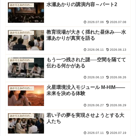
水瀬あかりの講演内容～パート2
あかりとみのりの物語
2026.07.06
2026.07.08
教育現場が大きく揺れた昼休み──水
あかりとみのりの物語
瀬あかりが真実を語る
2026.06.11
2026.06.13
もう一つ残された謎──空間を隔てて
あかりとみのりの物語
伝わる何かがある
2026.06.13
2026.06.26
火星環境没入モジュール M-HIM――
あかりとみのりの物語
未来を決める体験
2026.06.27
2026.06.29
若い子の夢を実現させようとする大
あかりとみのりの物語
人たち
2026.07.11
2026.07.19