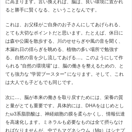
に高まります。言い換えれば、脳は、良い環境に置かれ
ると勝手に賢くなる、ということなんです。
これは、お父様がご自身のお子さんにしてあげられる、
とても大切なポイントだと思います。たとえば、休日に
は森や公園を散歩する、川のせせらぎや風の音を聞く、
木漏れ日の揺らぎを眺める、植物の多い場所で勉強す
る、自然の音を少し流してあげる…。このようにして作
られる “自然の環境場” は、脳の働きを整えるための、と
ても強力な “学習ブースター” になります。そして、これ
は大人でも子どもでも同じです。
次に…、脳が本来の働きを取り戻すためには、栄養の質
と量がとても重要です。具体的には、DHAをはじめとし
たω3系脂肪酸は、神経細胞の膜を柔らかくし、情報伝達
を高速化します。ミネラルも必要なものは全て摂らなけ
ればなりませんが、中でもマグネシウム（Mg）はシナプ