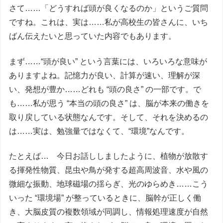
さて……「どうすれば頭が良くなるのか」というご質問
ですね。これは、実は……私が高校生の皆さんに、いち
ばん伝えたいと思っていた内容でもあります。
まず……“頭が良い” という言葉には、いろいろな意味が
ありますよね。記憶力が良い、計算が速い、理解が深
い、発想が豊か……どれも “頭の良さ” の一部です。で
も……私が思う “本当の頭の良さ” は、脳が本来の働きを
取り戻している状態なんです。そして、それを決めるの
は……実は、勉強量ではなくて、“環境”なんです。
たとえば… 今日お話ししましたように、植物が放散す
る揮発性物質、昆虫や鳥が発する超高周波音、水や風の
微細な振動、地球磁場の揺らぎ、光のゆらめき……こう
いった “環境場” が整っているときに、脳幹が正しく働
き、大脳皮質の複数領域が同調し、情報処理速度が自然