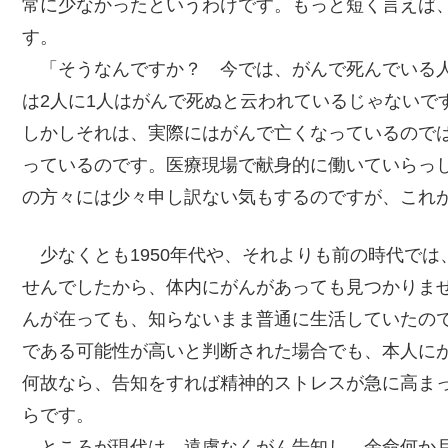
常に少なかったというわけです。もっと短く言えば
す。
「そうなんですか？ 今では、がんで死んでいる人
は2人に1人はがんで死ぬと云われているじゃないで
しかしそれは、実際にはがんで亡くなっているので
っているのです。医療現場で献身的に働いていらっ
の方々には少々申し訳ない気もするのですが、これ
少なくとも1950年代や、それよりも前の時代では
せんでしたから、体内にがんがあっても見つかりま
んが在っても、知らないまま普通に生活していたの
である可能性が高いと判断された場合でも、本人に
何故なら、告知をすれば精神的ストレスが急に高ま
らです。
ところが現代は、遠慮なくがん告知し、余命何か月