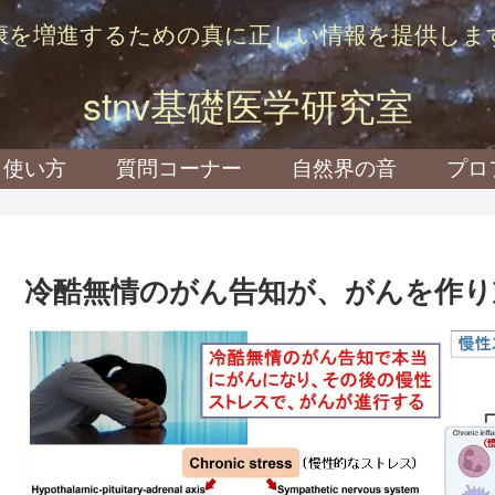
康を増進するための真に正しい情報を提供しま
stnv基礎医学研究室
使い方
質問コーナー
自然界の音
プロ
冷酷無情のがん告知が、がんを作り