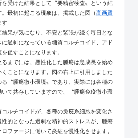
を受けた結果として〝要精密検査〟という結
す。最初に起こる現象は、掲載した図（
高画質
ます。
結果が気になり、不安と緊張が続く毎日とな
常に過剰になっている糖質コルチコイド、アド
殖を促すことになります。
るまでには、悪性化した腫瘍は急成長を始め
いくことになります。図の右上に引用しました
ゆる〝腫瘍微小環境〟であり、実際には各種の
働いて共存していますので、〝腫瘍免疫微小環
コルチコイドが、各種の免疫系細胞を変化さ
慢性的となった過剰な精神的ストレスが、腫瘍
クロファージに働いて炎症を慢性化させます。