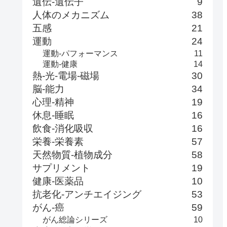
遺伝-遺伝子
9
人体のメカニズム
38
五感
21
運動
24
運動-パフォーマンス
11
運動-健康
14
熱-光-電場-磁場
30
脳-能力
34
心理-精神
19
休息-睡眠
16
飲食-消化吸収
16
栄養-栄養素
57
天然物質-植物成分
58
サプリメント
19
健康-医薬品
10
抗老化-アンチエイジング
53
がん-癌
59
がん総論シリーズ
10