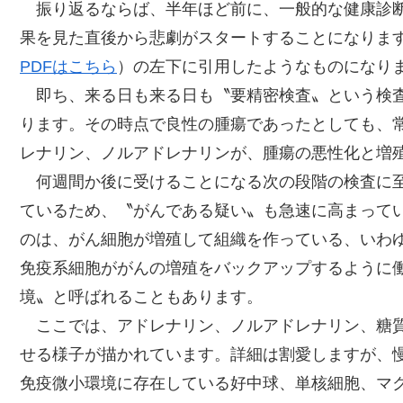
振り返るならば、半年ほど前に、一般的な健康診断
果を見た直後から悲劇がスタートすることになりま
PDFはこちら
）の左下に引用したようなものになり
即ち、来る日も来る日も〝要精密検査〟という検査
ります。その時点で良性の腫瘍であったとしても、
レナリン、ノルアドレナリンが、腫瘍の悪性化と増
何週間か後に受けることになる次の段階の検査に至
ているため、〝がんである疑い〟も急速に高まって
のは、がん細胞が増殖して組織を作っている、いわ
免疫系細胞ががんの増殖をバックアップするように
境〟と呼ばれることもあります。
ここでは、アドレナリン、ノルアドレナリン、糖質
せる様子が描かれています。詳細は割愛しますが、
免疫微小環境に存在している好中球、単核細胞、マ