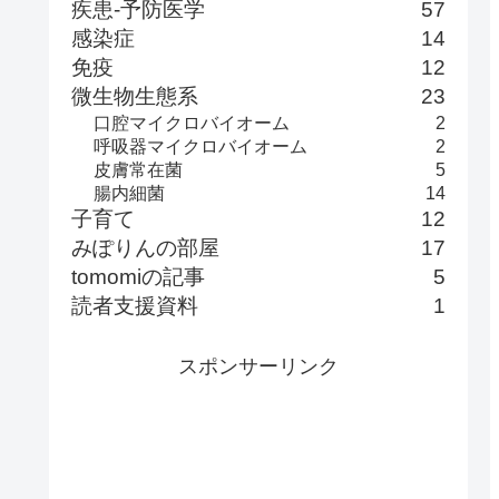
疾患-予防医学
57
感染症
14
免疫
12
微生物生態系
23
口腔マイクロバイオーム
2
呼吸器マイクロバイオーム
2
皮膚常在菌
5
腸内細菌
14
子育て
12
みぽりんの部屋
17
tomomiの記事
5
読者支援資料
1
スポンサーリンク