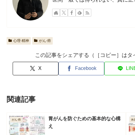
心理-精神
がん-癌
この記事をシェアする（［コピー］はタ
X
Facebook
LIN
関連記事
胃がんを防ぐための基本的な心構
がん-癌
休
え