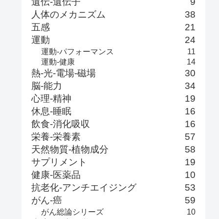
遺伝-遺伝子
9
人体のメカニズム
38
五感
21
運動
24
運動-パフォーマンス
11
運動-健康
14
熱-光-電場-磁場
30
脳-能力
34
心理-精神
19
休息-睡眠
16
飲食-消化吸収
16
栄養-栄養素
57
天然物質-植物成分
58
サプリメント
19
健康-医薬品
10
抗老化-アンチエイジング
53
がん-癌
59
がん総論シリーズ
10