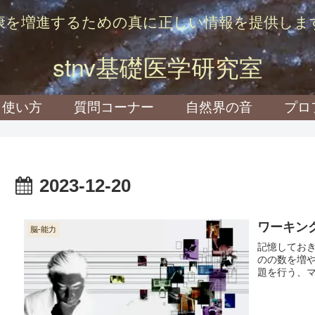
康を増進するための真に正しい情報を提供しま
stnv基礎医学研究室
使い方
質問コーナー
自然界の音
プロ
2023-12-20
ワーキン
脳-能力
記憶してお
のの数を増
題を行う、