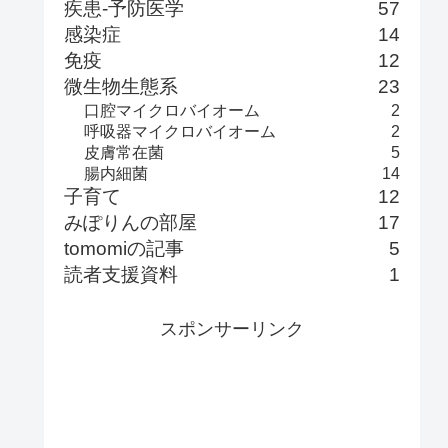
疾患-予防医学
57
感染症
14
免疫
12
微生物生態系
23
口腔マイクロバイオーム
2
呼吸器マイクロバイオーム
2
皮膚常在菌
5
腸内細菌
14
子育て
12
みぽりんの部屋
17
tomomiの記事
5
読者支援資料
1
スポンサーリンク