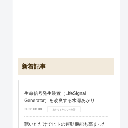
新着記事
生命信号発生装置（LifeSignal
Generator）を改良する水瀬あかり
2026.08.08
あかりとみのりの物語
聴いただけでヒトの運動機能も高まった