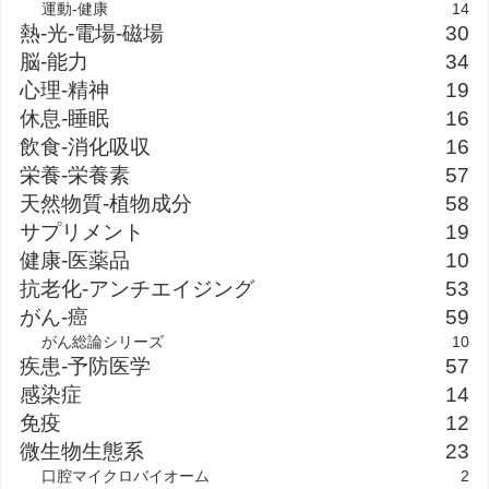
運動-健康
14
熱-光-電場-磁場
30
脳-能力
34
心理-精神
19
休息-睡眠
16
飲食-消化吸収
16
栄養-栄養素
57
天然物質-植物成分
58
サプリメント
19
健康-医薬品
10
抗老化-アンチエイジング
53
がん-癌
59
がん総論シリーズ
10
疾患-予防医学
57
感染症
14
免疫
12
微生物生態系
23
口腔マイクロバイオーム
2