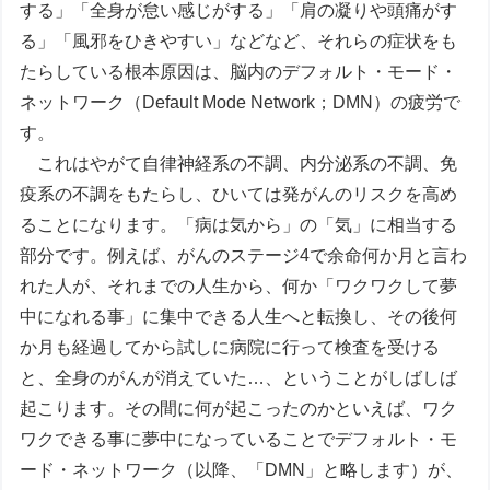
する」「全身が怠い感じがする」「肩の凝りや頭痛がす
る」「風邪をひきやすい」などなど、それらの症状をも
たらしている根本原因は、脳内のデフォルト・モード・
ネットワーク（Default Mode Network；DMN）の疲労で
す。
これはやがて自律神経系の不調、内分泌系の不調、免
疫系の不調をもたらし、ひいては発がんのリスクを高め
ることになります。「病は気から」の「気」に相当する
部分です。例えば、がんのステージ4で余命何か月と言わ
れた人が、それまでの人生から、何か「ワクワクして夢
中になれる事」に集中できる人生へと転換し、その後何
か月も経過してから試しに病院に行って検査を受ける
と、全身のがんが消えていた…、ということがしばしば
起こります。その間に何が起こったのかといえば、ワク
ワクできる事に夢中になっていることでデフォルト・モ
ード・ネットワーク（以降、「DMN」と略します）が、