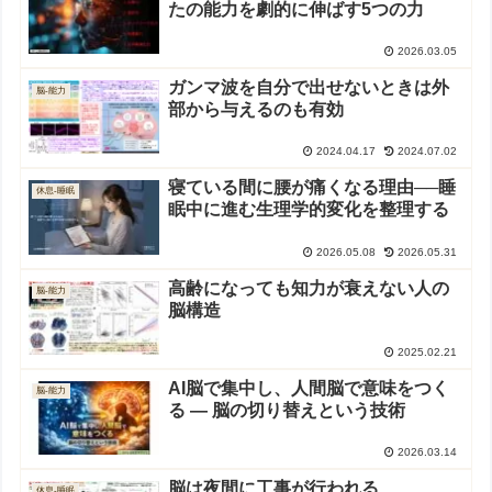
たの能力を劇的に伸ばす5つの力
2026.03.05
ガンマ波を自分で出せないときは外
脳-能力
部から与えるのも有効
2024.04.17
2024.07.02
寝ている間に腰が痛くなる理由──睡
休息-睡眠
眠中に進む生理学的変化を整理する
2026.05.08
2026.05.31
高齢になっても知力が衰えない人の
脳-能力
脳構造
2025.02.21
AI脳で集中し、人間脳で意味をつく
脳-能力
る ― 脳の切り替えという技術
2026.03.14
脳は夜間に工事が行われる
休息-睡眠