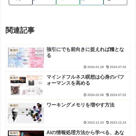
関連記事
強引にでも前向きに捉えれば糧とな
脳-能力
る
2024.01.29
2024.07.02
マインドフルネス瞑想は心身のパフ
脳-能力
ォーマンスを高める
2024.02.06
2024.07.02
ワーキングメモリを増やす方法
脳-能力
2023.12.20
2023.12.24
AIの情報処理方法から学べる、あな
脳-能力