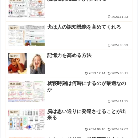
2024.11.23
犬は人の認知機能を高めてくれる
脳-能力
2024.08.23
記憶力を高める方法
脳-能力
2023.12.14
2025.05.11
就寝時刻は何時にするのが最適なの
休息-睡眠
か
2024.11.25
脳は思い通りに発達させることが出
脳-能力
来る
2024.06.10
2024.07.02