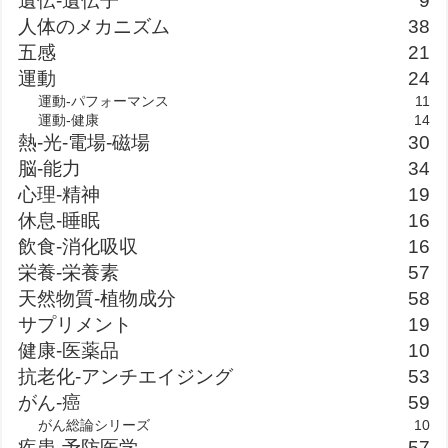
遺伝-遺伝子
9
人体のメカニズム
38
五感
21
運動
24
運動-パフォーマンス
11
運動-健康
14
熱-光-電場-磁場
30
脳-能力
34
心理-精神
19
休息-睡眠
16
飲食-消化吸収
16
栄養-栄養素
57
天然物質-植物成分
58
サプリメント
19
健康-医薬品
10
抗老化-アンチエイジング
53
がん-癌
59
がん総論シリーズ
10
疾患-予防医学
57