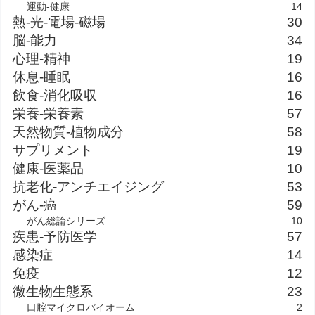
運動-健康
14
熱-光-電場-磁場
30
脳-能力
34
心理-精神
19
休息-睡眠
16
飲食-消化吸収
16
栄養-栄養素
57
天然物質-植物成分
58
サプリメント
19
健康-医薬品
10
抗老化-アンチエイジング
53
がん-癌
59
がん総論シリーズ
10
疾患-予防医学
57
感染症
14
免疫
12
微生物生態系
23
口腔マイクロバイオーム
2