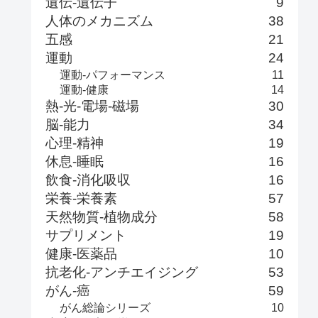
遺伝-遺伝子
9
人体のメカニズム
38
五感
21
運動
24
運動-パフォーマンス
11
運動-健康
14
熱-光-電場-磁場
30
脳-能力
34
心理-精神
19
休息-睡眠
16
飲食-消化吸収
16
栄養-栄養素
57
天然物質-植物成分
58
サプリメント
19
健康-医薬品
10
抗老化-アンチエイジング
53
がん-癌
59
がん総論シリーズ
10