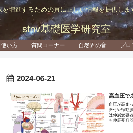
康を増進するための真に正しい情報を提供しま
stnv基礎医学研究室
使い方
質問コーナー
自然界の音
プロ
2024-06-21
高血圧で
人体のメカニズム
血圧が高ま
脈弓や頸動
は伸展受容
も伸展受容
くなる。