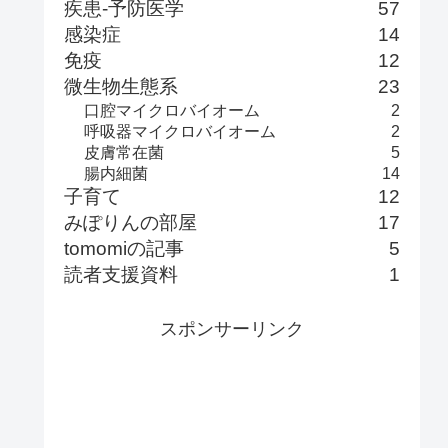
疾患-予防医学
57
感染症
14
免疫
12
微生物生態系
23
口腔マイクロバイオーム
2
呼吸器マイクロバイオーム
2
皮膚常在菌
5
腸内細菌
14
子育て
12
みぽりんの部屋
17
tomomiの記事
5
読者支援資料
1
スポンサーリンク