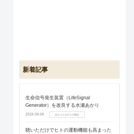
新着記事
生命信号発生装置（LifeSignal
Generator）を改良する水瀬あかり
2026.08.08
あかりとみのりの物語
聴いただけでヒトの運動機能も高まった