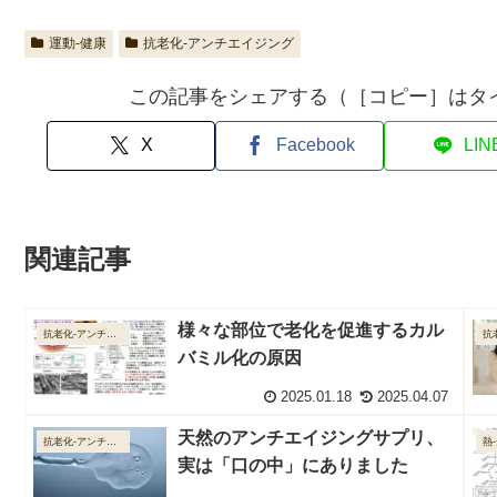
運動-健康
抗老化-アンチエイジング
この記事をシェアする（［コピー］はタ
X
Facebook
LIN
関連記事
様々な部位で老化を促進するカル
抗老化-アンチエイジング
バミル化の原因
2025.01.18
2025.04.07
天然のアンチエイジングサプリ、
抗老化-アンチエイジング
熱
実は「口の中」にありました