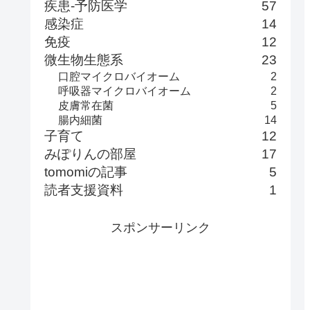
疾患-予防医学
57
感染症
14
免疫
12
微生物生態系
23
口腔マイクロバイオーム
2
呼吸器マイクロバイオーム
2
皮膚常在菌
5
腸内細菌
14
子育て
12
みぽりんの部屋
17
tomomiの記事
5
読者支援資料
1
スポンサーリンク