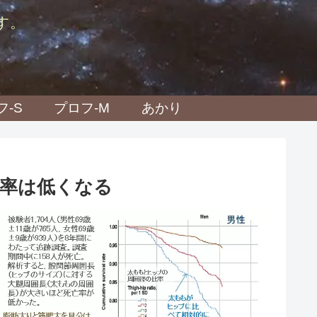
す。
フ-S
プロフ-M
あかり
率は低くなる