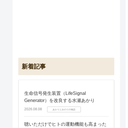
新着記事
生命信号発生装置（LifeSignal
Generator）を改良する水瀬あかり
2026.08.08
あかりとみのりの物語
聴いただけでヒトの運動機能も高まった