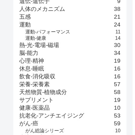
遺伝-遺伝子
9
人体のメカニズム
38
五感
21
運動
24
運動-パフォーマンス
11
運動-健康
14
熱-光-電場-磁場
30
脳-能力
34
心理-精神
19
休息-睡眠
16
飲食-消化吸収
16
栄養-栄養素
57
天然物質-植物成分
58
サプリメント
19
健康-医薬品
10
抗老化-アンチエイジング
53
がん-癌
59
がん総論シリーズ
10