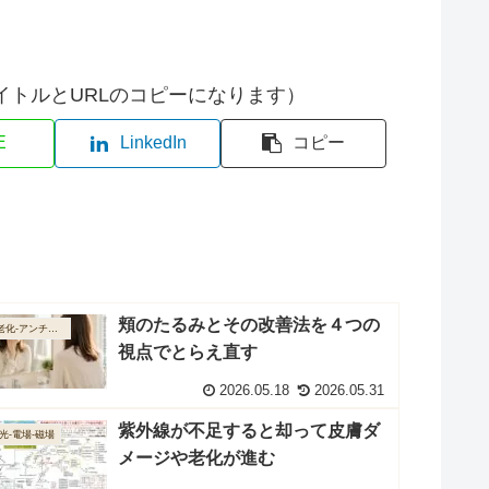
イトルとURLのコピーになります）
E
LinkedIn
コピー
頬のたるみとその改善法を４つの
抗老化-アンチエイジング
視点でとらえ直す
2026.05.18
2026.05.31
紫外線が不足すると却って皮膚ダ
-光-電場-磁場
メージや老化が進む