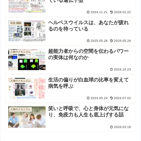
ている遺伝子型
2024.11.21
2026.01.22
ヘルペスウイルスは、あなたが疲れ
休息-睡眠
るのを待っている
2025.05.28
2025.05.29
超能力者からの空間を伝わるパワー
人体のメカニズム
の実体は何なのか
2024.10.23
生活の偏りが白血球の比率を変えて
人体のメカニズム
病気を呼ぶ
2024.05.24
2024.07.02
笑いと呼吸で、心と身体が元気にな
人体のメカニズム
り、免疫力も人生も底上げする話
2026.03.19