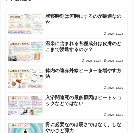
就寝時刻は何時にするのが最適なの
休息-睡眠
か
2024.11.25
温泉に含まれる各種成分は皮膚のど
人体のメカニズム
こまで浸透するのか？
2025.11.14
2025.11.15
体内の遠赤外線ヒーターを増やす方
人体のメカニズム
法
2024.12.07
入浴関連死の最多原因はヒートショ
人体のメカニズム
ックなどではない
2024.12.13
骨に必要なのは硬さではなく、しな
人体のメカニズム
やかさと弾力