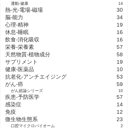
運動-健康
14
熱-光-電場-磁場
30
脳-能力
34
心理-精神
19
休息-睡眠
16
飲食-消化吸収
16
栄養-栄養素
57
天然物質-植物成分
58
サプリメント
19
健康-医薬品
10
抗老化-アンチエイジング
53
がん-癌
59
がん総論シリーズ
10
疾患-予防医学
57
感染症
14
免疫
12
微生物生態系
23
口腔マイクロバイオーム
2