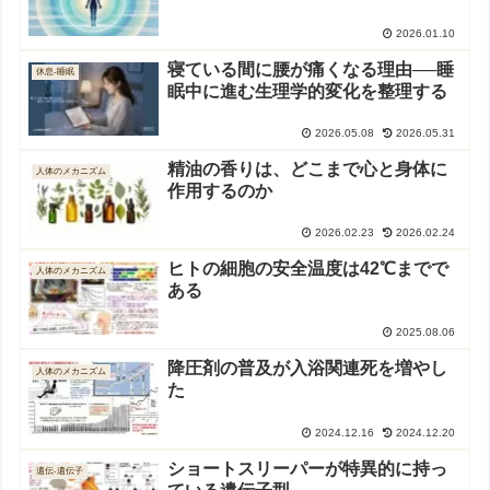
2026.01.10
寝ている間に腰が痛くなる理由──睡
休息-睡眠
眠中に進む生理学的変化を整理する
2026.05.08
2026.05.31
精油の香りは、どこまで心と身体に
人体のメカニズム
作用するのか
2026.02.23
2026.02.24
ヒトの細胞の安全温度は42℃までで
人体のメカニズム
ある
2025.08.06
降圧剤の普及が入浴関連死を増やし
人体のメカニズム
た
2024.12.16
2024.12.20
ショートスリーパーが特異的に持っ
遺伝-遺伝子