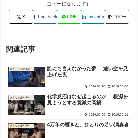
コピーになります）
X
Facebook
LINE
LinkedIn
コピー
関連記事
誰にも言えなかった夢──遠い空を見
あかりとみのりの物語
上げた夜
2026.05.30
2026.06.06
化学反応はなぜ起こるのか──根源を
あかりとみのりの物語
見ようとする意識の高揚
2026.06.09
2026.06.11
4万年の響きと、ひとりの若い演奏者
あかりとみのりの物語