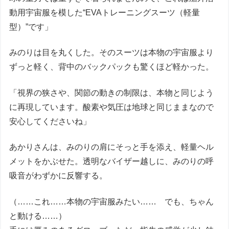
動用宇宙服を模した“EVAトレーニングスーツ（軽量
型）”です」
みのりは目を丸くした。そのスーツは本物の宇宙服より
ずっと軽く、背中のバックパックも驚くほど軽かった。
「視界の狭さや、関節の動きの制限は、本物と同じよう
に再現しています。酸素や気圧は地球と同じままなので
安心してくださいね」
あかりさんは、みのりの肩にそっと手を添え、軽量ヘル
メットをかぶせた。透明なバイザー越しに、みのりの呼
吸音がわずかに反響する。
（……これ……本物の宇宙服みたい…… でも、ちゃん
と動ける……）