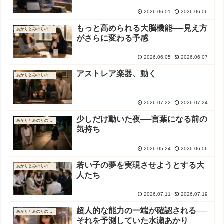
2026.06.01
2026.06.06
もっと高められる大脳機能──見え方
あかりとみのりの物語
がさらに変わる予感
2026.06.05
2026.06.07
アストレア楽器、動く
あかりとみのりの物語
2026.07.22
2026.07.24
少しだけ動いた夜──言葉になる前の
あかりとみのりの物語
気持ち
2026.05.24
2026.06.06
若い子の夢を実現させようとする大
あかりとみのりの物語
人たち
2026.07.11
2026.07.19
超人的な能力の一端が確認される──
あかりとみのりの物語
それを予測していた水瀬あかり