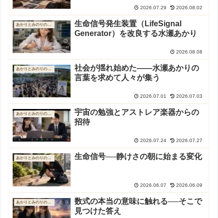
2026.07.29
2026.08.02
生命信号発生装置（LifeSignal
あかりとみのりの物語
Generator）を改良する水瀬あかり
2026.08.08
社会が揺れ始めた――水瀬あかりの
あかりとみのりの物語
言葉を求めて人々が集う
2026.07.01
2026.07.03
宇宙の勉強とアストレア楽器からの
あかりとみのりの物語
招待
2026.07.24
2026.07.27
生命信号──静けさの朝に始まる変化
あかりとみのりの物語
2026.06.07
2026.06.09
数式の本当の意味に触れる──そこで
あかりとみのりの物語
見つけた答え