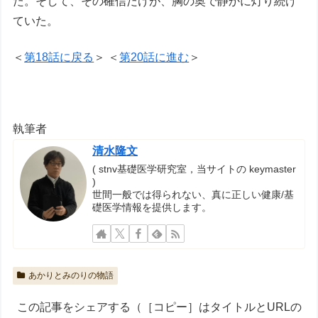
た。そして、その確信だけが、胸の奥で静かに灯り続け
ていた。
＜
第18話に戻る
＞ ＜
第20話に進む
＞
執筆者
清水隆文
( stnv基礎医学研究室，当サイトの keymaster
)
世間一般では得られない、真に正しい健康/基
礎医学情報を提供します。
あかりとみのりの物語
この記事をシェアする（［コピー］はタイトルとURLの