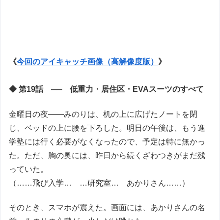
《
今回のアイキャッチ画像（高解像度版）
》
◆ 第19話 ── 低重力・居住区・EVAスーツのすべて
金曜日の夜――みのりは、机の上に広げたノートを閉
じ、ベッドの上に腰を下ろした。明日の午後は、もう進
学塾には行く必要がなくなったので、予定は特に無かっ
た。ただ、胸の奥には、昨日から続くざわつきがまだ残
っていた。
（……飛び入学… …研究室… あかりさん……）
そのとき、スマホが震えた。画面には、あかりさんの名