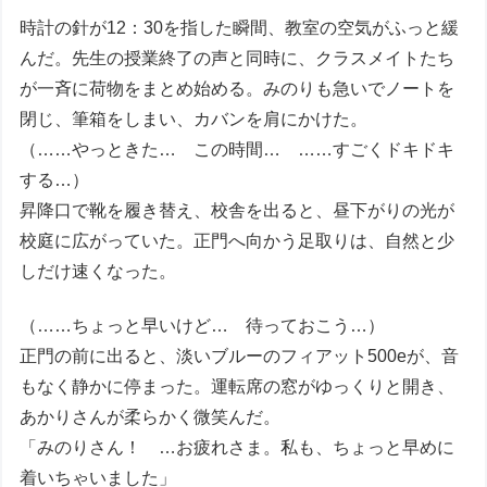
時計の針が12：30を指した瞬間、教室の空気がふっと緩
んだ。先生の授業終了の声と同時に、クラスメイトたち
が一斉に荷物をまとめ始める。みのりも急いでノートを
閉じ、筆箱をしまい、カバンを肩にかけた。
（……やっときた… この時間… ……すごくドキドキ
する…）
昇降口で靴を履き替え、校舎を出ると、昼下がりの光が
校庭に広がっていた。正門へ向かう足取りは、自然と少
しだけ速くなった。
（……ちょっと早いけど… 待っておこう…）
正門の前に出ると、淡いブルーのフィアット500eが、音
もなく静かに停まった。運転席の窓がゆっくりと開き、
あかりさんが柔らかく微笑んだ。
「みのりさん！ …お疲れさま。私も、ちょっと早めに
着いちゃいました」