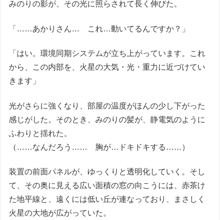
みのりの影が、その光に照らされて長く伸びた。
「……あかりさん… これ…動いてるんですか？」
「はい。環境同期システムが立ち上がっています。これ
から、この内部を、火星の大気・光・重力に近づけてい
きます」
光がさらに強くなり、部屋の温度がほんの少し下がった
感じがした。そのとき、みのりの髪が、静電気のように
ふわりと揺れた。
（……なんだろう…… 胸が…ドキドキする……）
装置の前面パネルが、ゆっくりと透明化していく。そし
て、その奥に見える広い面積の窓の向こうには、赤茶け
た地平線と、遠くには低い丘が連なっており、まさしく
火星の大地が広がっていた。