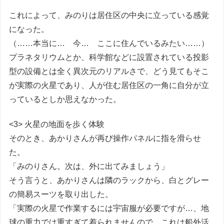
これによって、みのりは居住区の中央に立っている感覚
になった。
（……本当に… 今… ここに住んでいるみたい……）
プラネタリウムとか、科学館などに設置されている投影
型の設備とは全く異次元のリアルさで、どう見てもそこ
が実際の火星であり、人が住む居住区の一角に自分が立
っているとしか思えなかった。
<3> 火星の地面を歩く体験
そのとき、あかりさんが再び操作パネルに指を滑らせ
た。
「みのりさん。次は、外に出てみましょう」
そう言うと、あかりさんは隣のラックから、白とグレー
の簡易スーツを取り出した。
「実際の火星で作業するには宇宙服が必要ですが…、地
球の重力では重すぎて着られませんので、これは船外活