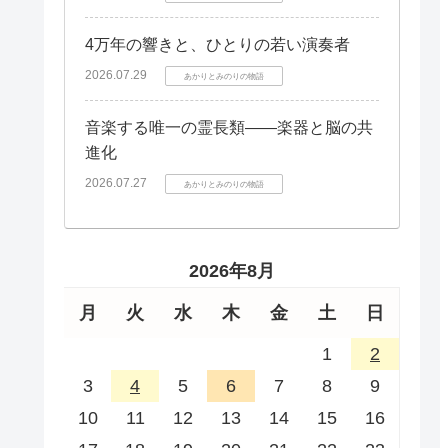
4万年の響きと、ひとりの若い演奏者
2026.07.29
あかりとみのりの物語
音楽する唯一の霊長類――楽器と脳の共
進化
2026.07.27
あかりとみのりの物語
2026年8月
月
火
水
木
金
土
日
1
2
3
4
5
6
7
8
9
10
11
12
13
14
15
16