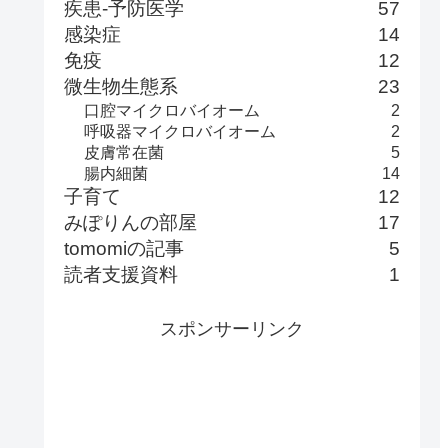
疾患-予防医学
57
感染症
14
免疫
12
微生物生態系
23
口腔マイクロバイオーム
2
呼吸器マイクロバイオーム
2
皮膚常在菌
5
腸内細菌
14
子育て
12
みぽりんの部屋
17
tomomiの記事
5
読者支援資料
1
スポンサーリンク