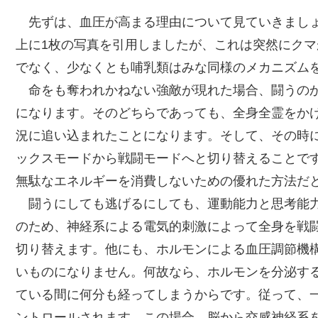
先ずは、血圧が高まる理由について見ていきまし
上に1枚の写真を引用しましたが、これは突然にク
でなく、少なくとも哺乳類はみな同様のメカニズム
命をも奪われかねない強敵が現れた場合、闘うのか
になります。そのどちらであっても、全身全霊をか
況に追い込まれたことになります。そして、その時
ックスモードから戦闘モードへと切り替えることで
無駄なエネルギーを消費しないための優れた方法だ
闘うにしても逃げるにしても、運動能力と思考能力
のため、神経系による電気的刺激によって全身を戦
切り替えます。他にも、ホルモンによる血圧調節機
いものになりません。何故なら、ホルモンを分泌す
ている間に何分も経ってしまうからです。従って、
ントロールされます。この場合、脳から交感神経系