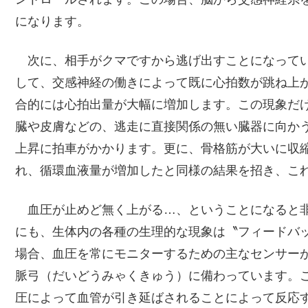
になります。
次に、相手がクマですから逃げ出すことになってい
して、交感神経の働きによって既に心拍数が跳ね上
合的には心拍出量が大幅に増加します。この現象だ
臓や皮膚などの、逃走に直接関係の無い臓器に向か
上昇に拍車がかかります。更に、骨格筋が大いに収
れ、循環血液量が増加したと同様の結果を招き、こ
血圧が止めど無く上がる…、ということになると非
にも、生体内の各種の生理的な現象は〝フィードバ
場合、血圧を常にモニターするための主なセンサー
脈弓（だいどうみゃくきゅう）に備わっています。
圧によって血管が引き延ばされることによって反応