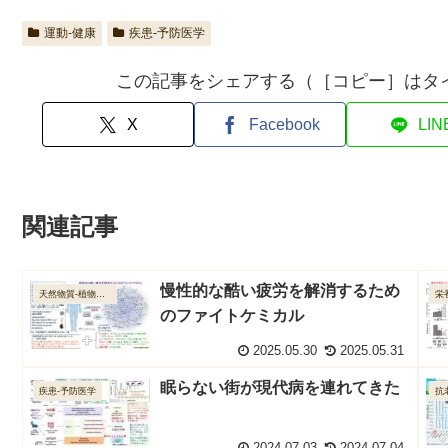
運動-健康
疾患-予防医学
この記事をシェアする（［コピー］はタ
X
Facebook
LIN
関連記事
慢性的な酷い疲労を解消するため
天然物質-植物成分
栄
のファイトケミカル
2025.05.30
2025.05.31
眠らない街が現代病を連れてきた
疾患-予防医学