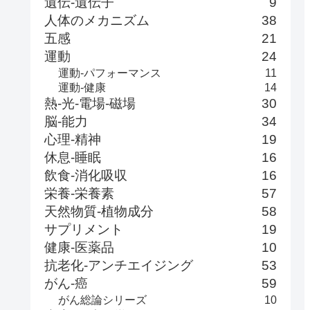
遺伝-遺伝子
9
人体のメカニズム
38
五感
21
運動
24
運動-パフォーマンス
11
運動-健康
14
熱-光-電場-磁場
30
脳-能力
34
心理-精神
19
休息-睡眠
16
飲食-消化吸収
16
栄養-栄養素
57
天然物質-植物成分
58
サプリメント
19
健康-医薬品
10
抗老化-アンチエイジング
53
がん-癌
59
がん総論シリーズ
10