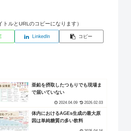
イトルとURLのコピーになります）
E
LinkedIn
コピー
亜鉛を摂取したつもりでも現場ま
養-栄養素
で届いていない
2024.04.09
2026.02.03
体内におけるAGEs生成の最大原
抗老化-アンチエイジング
因は単純糖質の多い飲料