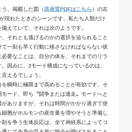
ょう。掲載した図（
高画質PDFはこちら
）の左
マが現れたときのシーンです。私たち人類だけ
を備えていて、それは次のようです。
、それとも逃げるのかの選択を迫られること
けて一刻も早く行動に移さなければならない状
に必要なことは、自分の体を、それまでのリラ
す。因みに、2モード構成になっているのは、
と言えるでしょう。
を瞬時に極限まで高めることが有効です。そ
闘モード、即ち〝闘争または逃走〟モードへと
構がありますが、それは時間がかかり過ぎて使
る細胞がホルモンの産生量を増やそうと準備し
一刻を争う生体反応は、全て神経系によってコ
を通じて全身の至る所に指令が飛ばされること